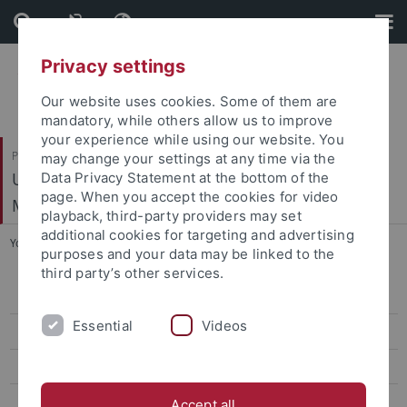
Skip
Skip
to
to
content
footer
Privacy settings
Our website uses cookies. Some of them are
mandatory, while others allow us to improve
your experience while using our website. You
Philosophische Fakultät
may change your settings at any time via the
Ur- und Frühgeschichte und Archäologie des
Data Privacy Statement at the bottom of the
page. When you accept the cookies for video
Mittelalters
playback, third-party providers may set
additional cookies for targeting and advertising
You are here:
Startseite
...
Jüngere Urgeschichte
purposes and your data may be linked to the
third party’s other services.
Mitarbeiter
Essential
Videos
Forschungsprojekte
Exkursionen
Abschlussarbeiten
Accept all