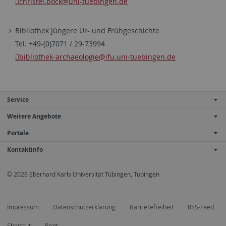
christel.bock
@uni-tuebingen.de
Bibliothek Jüngere Ur- und Frühgeschichte
Tel. +49-(0)7071 / 29-73994
bibliothek-archaeologie
@ifu.uni-tuebingen.de
Service
Weitere Angebote
Portale
Kontaktinfo
© 2026 Eberhard Karls Universität Tübingen, Tübingen
Impressum
Datenschutzerklärung
Barrierefreiheit
RSS-Feed
Shortcut
Print