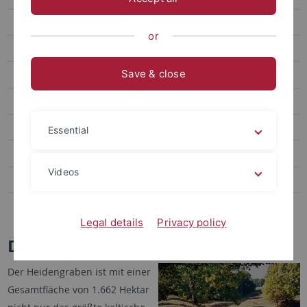
Ausstellungsprojekte
or
Fachkonferenzen
Save & close
Exkursionen
Abschlussarbeiten
Fördervereine
Essential
Publikationsreihen
Videos
Sammlung
Links
Legal details
Privacy policy
Der Heidengraben
Der Heidengraben ist mit einer
Gesamtfläche von 1.662 Hektar