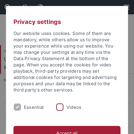
Skip
Skip
to
to
content
footer
Privacy settings
Our website uses cookies. Some of them are
mandatory, while others allow us to improve
your experience while using our website. You
Philosophische Fakultät
may change your settings at any time via the
Ur- und Frühgeschichte und Archäologie des
Data Privacy Statement at the bottom of the
page. When you accept the cookies for video
Mittelalters
playback, third-party providers may set
additional cookies for targeting and advertising
You are here:
Startseite
...
Aktuelle Forschungsprojekte
purposes and your data may be linked to the
third party’s other services.
Mitarbeiter
Essential
Videos
Forschungsprojekte
Aktuelle Forschungsprojekte
Abgeschlossene Forschungsprojekte
Accept all