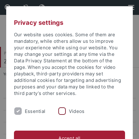
Skip
Skip
to
to
content
footer
Privacy settings
Our website uses cookies. Some of them are
mandatory, while others allow us to improve
your experience while using our website. You
Philosophische Fakultät
may change your settings at any time via the
Zeitgeschichte
Data Privacy Statement at the bottom of the
page. When you accept the cookies for video
playback, third-party providers may set
You are here:
Startseite
...
Kienle, Amrei
additional cookies for targeting and advertising
purposes and your data may be linked to the
Personen A bis Z
third party’s other services.
Arnold, Jörg
Essential
Videos
Baumann, Ansbert
Boga, Laura
Accept all