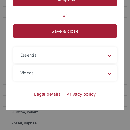
Deuerlein, Martin
Essifi, Lena
or
Hammel, Kassandra
Save & close
Höhn, Clara-Sophie
Kilger, Johanna
Essential
Kienle, Amrei
Klopprogge, Nadja
Videos
Kramm, Robert
Kühl, Richard
Legal details
Privacy policy
Levsen, Sonja
Pursche, Robert
Rössel, Raphael