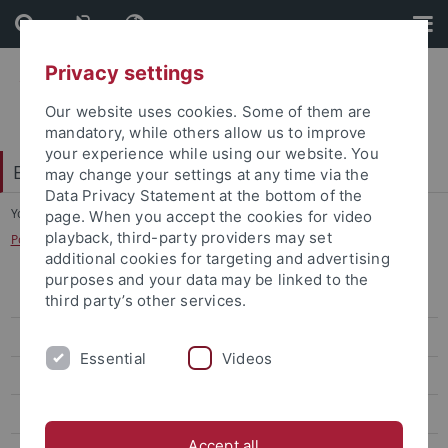
Skip
Skip
to
to
content
footer
Privacy settings
Our website uses cookies. Some of them are
mandatory, while others allow us to improve
your experience while using our website. You
Exzellenzstrategie
may change your settings at any time via the
Data Privacy Statement at the bottom of the
You are here:
Startseite
...
page. When you accept the cookies for video
playback, third-party providers may set
Postdoctoral Research Fellowships in Intercultural Studies
additional cookies for targeting and advertising
purposes and your data may be linked to the
Athene Grant
third party’s other services.
CSC - Tübingen PhD Program
Essential
Videos
EXIST-Gründungsstipendium
Exploration Funds
Accept all