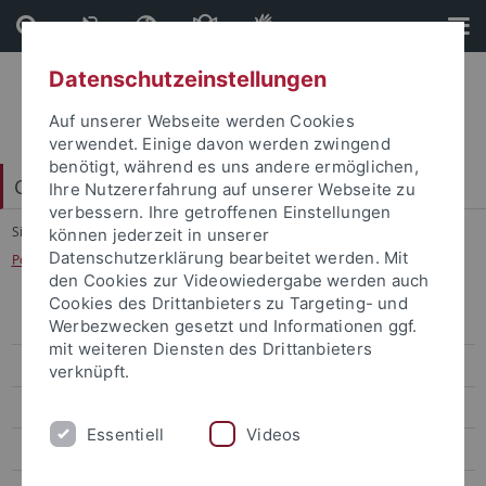
Direkt
Direkt
zum
zur
Inhalt
Fußleiste
Datenschutzeinstellungen
Auf unserer Webseite werden Cookies
verwendet. Einige davon werden zwingend
benötigt, während es uns andere ermöglichen,
College of Fellows
Ihre Nutzererfahrung auf unserer Webseite zu
verbessern. Ihre getroffenen Einstellungen
Sie sind hier:
Startseite
...
können jederzeit in unserer
Datenschutzerklärung bearbeitet werden. Mit
Postdoctoral Research Fellowships in Intercultural Studies
den Cookies zur Videowiedergabe werden auch
Cookies des Drittanbieters zu Targeting- und
Early Career Rescue Fellowship
Werbezwecken gesetzt und Informationen ggf.
mit weiteren Diensten des Drittanbieters
Postdoctoral Research Fellowships in Intercultural Studies
verknüpft.
New Horizons Fellowships
Essentiell
Videos
Teach@Tübingen