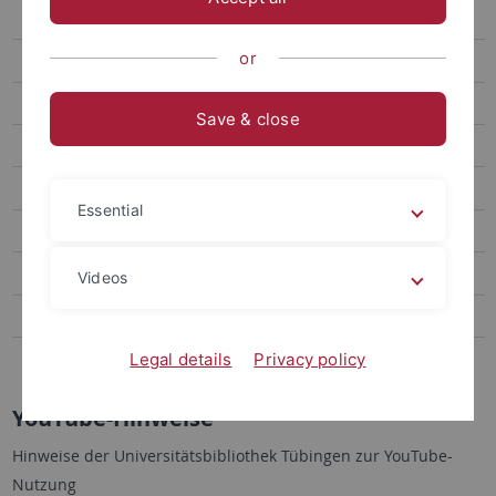
YouTube-Hinweise
or
YouTube-Nutzungskonzept
YouTube-Datenschutzerklärung
Save & close
YouTube-Datenschutzfolgenabschätzung
YouTube-Netiquette
Essential
YouTube-Disclaimer
LinkedIn-Hinweise
Videos
Facebook-Hinweise
Datenschutzerklärung
Legal details
Privacy policy
YouTube-Hinweise
Hinweise der Universitätsbibliothek Tübingen zur YouTube-
Nutzung