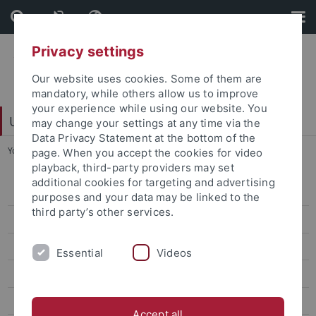
Skip
Skip
to
to
content
footer
Privacy settings
Our website uses cookies. Some of them are
mandatory, while others allow us to improve
your experience while using our website. You
Universitätsbibliothek
may change your settings at any time via the
Data Privacy Statement at the bottom of the
You are here:
Startseite
...
YouTube-Hinweise
page. When you accept the cookies for video
playback, third-party providers may set
additional cookies for targeting and advertising
Hausordnung
purposes and your data may be linked to the
third party’s other services.
Rahmenbenutzungsordnung
Benutzungsordnung
Essential
Videos
Impressum
Instagram-Hinweise
Accept all