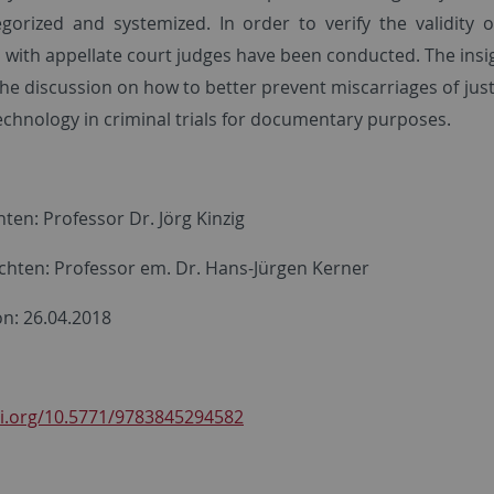
gorized and systemized. In order to verify the validity 
s with appellate court judges have been conducted. The insi
the discussion on how to better prevent miscarriages of justi
echnology in criminal trials for documentary purposes.
ten: Professor Dr. Jörg Kinzig
chten: Professor em. Dr. Hans-Jürgen Kerner
on: 26.04.2018
oi.org/10.5771/9783845294582