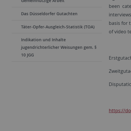
Gemeinnützige Arbeit
been cate
Das Düsseldorfer Gutachten
interview
basis for 
Täter-Opfer-Ausgleich-Statistik (TOA)
of video t
Indikation und Inhalte
jugendrichterlicher Weisungen gem. §
10 JGG
Erstgutach
Zweitguta
Disputati
https://d