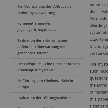
empirisch
Die Neuregelung des Vollzugs der
der Feh
Sicherungsverwahrung
Vermeidun
Kommentierung des
allerding
Jugendgerichtsgesetzes
systemat
Experteni
Evaluation der elektronischen
Grundlage
Aufenthaltsüberwachung (so
verstärkt
genannte Fußfessel)
Der Freispruch – Eine Unbekannte des
The myste
Kriminaljustizsystems?
such misc
questions
Einführung von Friedenszirkeln in
the autho
Europa
of miscarr
Evaluation der Führungsaufsicht
this paper
significa