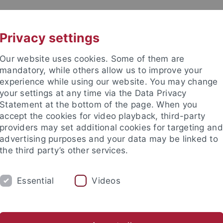
UNI A-Z
KONTAKT
Privacy settings
Our website uses cookies. Some of them are
mandatory, while others allow us to improve your
experience while using our website. You may change
your settings at any time via the Data Privacy
Statement at the bottom of the page. When you
accept the cookies for video playback, third-party
providers may set additional cookies for targeting and
advertising purposes and your data may be linked to
the third party’s other services.
Essential
Videos
FORSCHUNG
LEHRE
KRIMG 2024
Strafverfahrensforschung
(Jugend-)Strafvollzug/ Straffälligenhi