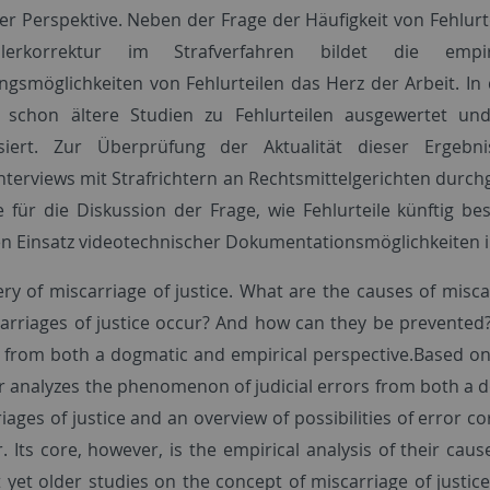
er Perspektive. Neben der Frage der Häufigkeit von Fehlur
lerkorrektur im Strafverfahren bildet die em
gsmöglichkeiten von Fehlurteilen das Herz der Arbeit. In
s schon ältere Studien zu Fehlurteilen ausgewertet un
isiert. Zur Überprüfung der Aktualität dieser Ergeb
nterviews mit Strafrichtern an Rechtsmittelgerichten durc
 für die Diskussion der Frage, wie Fehlurteile künftig 
en Einsatz videotechnischer Dokumentationsmöglichkeiten i
ry of miscarriage of justice. What are the causes of miscar
arriages of justice occur? And how can they be prevented?
 from both a dogmatic and empirical perspective.Based on hi
r analyzes the phenomenon of judicial errors from both a 
iages of justice and an overview of possibilities of error cor
. Its core, however, is the empirical analysis of their cause
nt yet older studies on the concept of miscarriage of justi