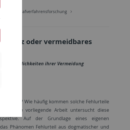
ons- und Strafverfahrensforschung
immanenz oder vermeidbares
d den Möglichkeiten ihrer Vermeidung
rafprozess? Wie häufig kommen solche Fehlurteile
 sich? Die vorliegende Arbeit untersucht diese
pektive. Auf der Grundlage eines eigenen
or das Phänomen Fehlurteil aus dogmatischer und