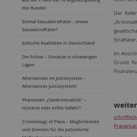
des Bundes
Der Refer
„Krimin
Einmal Sexualstraftäter - immer
Sexualstraftäter?
gesellsch
Straftäter
Jüdische Realitäten in Deutschland
Im Anschl
Die Polizei – Einsätze in schwierigen
Grund fü
Lagen
Finanzier
Alternativen im Justizsystem –
Alternatives Justizsystem?
Phänomen „Clankriminalität“ –
weite
Hysterie oder echte Gefahr?
schriftlic
Criminology of Place – Möglichkeiten
Präsentat
und Grenzen für die polizeiliche