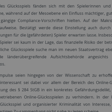
des Glücksspiels fänden sich mit den Spielerinnen und
e, während auf der Mesoebene ein Einfluss mächtiger, gut 
ängige Compliance-Vorschriften hielten. Auf der Makro
aufweise. Bestätigt werde diese Einstellung auch durc
ungen für die (gefährdeten) Spieler erwarten lasse. Insbe
Spieler sei kaum in der Lage, das finanzielle Risiko der 
rliche Glücksspiele suche man im neuen Staatsvertrag eben
nde länderübergreifende Aufsichtsbehörde angesichts 
os.
Impulse seien hingegen von der Wissenschaft zu erhoff
h interessant sei dabei vor allem der Bereich des Online-G
ung des § 284 StGB in ein konkretes Gefährdungsdelikt,
etriebenen Online-Glücksspielen zu verhindern. In der
Glücksspiel und organisierter Kriminalität von Interess
artigen Zu-sammenhang nicht nahe zu legen scheine.