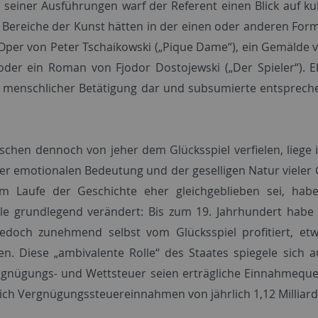
 seiner Ausführungen warf der Referent einen Blick auf kul
 Bereiche der Kunst hätten in der einen oder anderen For
 Oper von Peter Tschaikowski („Pique Dame“), ein Gemälde 
 oder ein Roman von Fjodor Dostojewski („Der Spieler“). E
t menschlicher Betätigung dar und subsumierte entspreche
chen dennoch von jeher dem Glücksspiel verfielen, liege
er emotionalen Bedeutung und der geselligen Natur vieler 
im Laufe der Geschichte eher gleichgeblieben sei, hab
ile grundlegend verändert: Bis zum 19. Jahrhundert habe
edoch zunehmend selbst vom Glücksspiel profitiert, et
en. Diese „ambivalente Rolle“ des Staates spiegele sich 
rgnügungs- und Wettsteuer seien erträgliche Einnahmequel
ich Vergnügungssteuereinnahmen von jährlich 1,12 Milliard