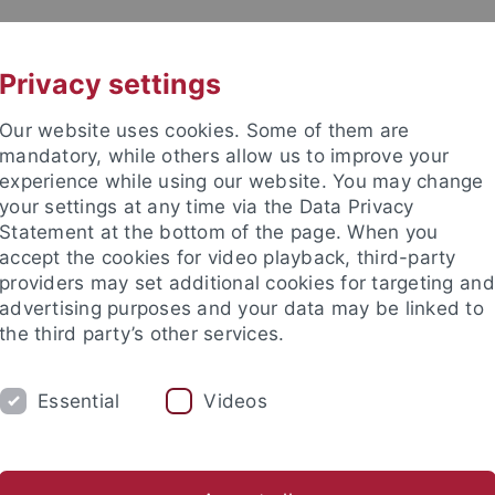
UNI A-Z
KONTAKT
Privacy settings
Our website uses cookies. Some of them are
mandatory, while others allow us to improve your
experience while using our website. You may change
your settings at any time via the Data Privacy
Statement at the bottom of the page. When you
accept the cookies for video playback, third-party
providers may set additional cookies for targeting and
advertising purposes and your data may be linked to
the third party’s other services.
Essential
Videos
FORSCHUNG
LEHRE
KRIMG 2024
Bibliothek
Publikationen
Linksammlung
WVTK
Kri