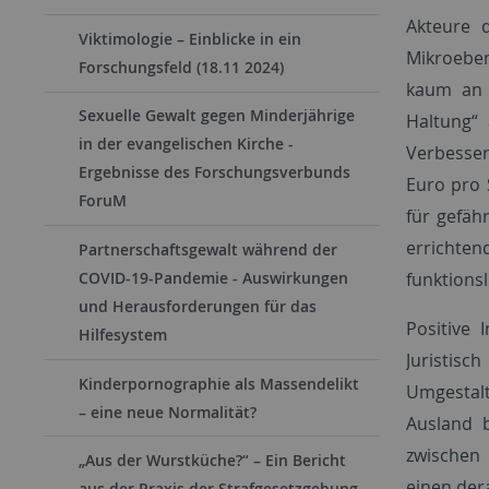
Akteure 
Viktimologie – Einblicke in ein
Mikroeben
Forschungsfeld (18.11 2024)
kaum an g
Sexuelle Gewalt gegen Minderjährige
Haltung“ 
in der evangelischen Kirche -
Verbesser
Ergebnisse des Forschungsverbunds
Euro pro 
ForuM
für gefäh
errichte
Partnerschaftsgewalt während der
funktionsl
COVID-19-Pandemie - Auswirkungen
und Herausforderungen für das
Positive 
Hilfesystem
Juristisc
Kinderpornographie als Massendelikt
Umgestalt
– eine neue Normalität?
Ausland b
zwischen 
„Aus der Wurstküche?“ – Ein Bericht
einen der
aus der Praxis der Strafgesetzgebung