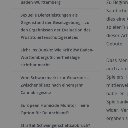
Zu Beginn
Baden-Württemberg
Sämtliche
Sexuelle Dienstleistungen als
dies eine
Gegenstand der Gesetzgebung – zu
spielen“)
den Ergebnissen der Evaluation des
dieser Ar
Prostituiertenschutzgesetzes
Gebote.
Licht ins Dunkle: Wie KriFoBW Baden-
Württembergs Sicherheitslage
Dass Mens
sichtbar macht
auch an d
Spielers 
Vom Schwarzmarkt zur Grauzone –
mittlerwe
Zwischenbilanz nach einem Jahr
Cannabisgesetz
habe er j
Spielbank
European Homicide Monitor – eine
wider. Ve
Option für Deutschland?
ergäben s
Straftat Schwangerschaftsabbruch?