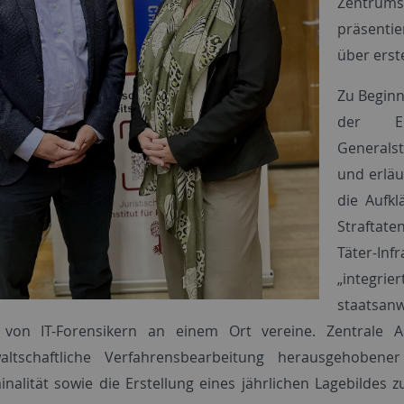
Zentrums 
präsenti
über erst
Zu Beginn 
der Ei
Generals
und erläu
die Aufk
Straftat
Täter-In
„integri
staatsan
e von IT-Forensikern an einem Ort vereine. Zentrale
waltschaftliche Verfahrensbearbeitung herausgehoben
inalität sowie die Erstellung eines jährlichen Lagebildes z