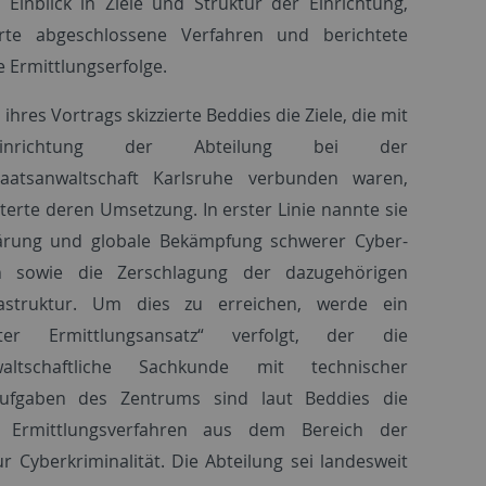
Einblick in Ziele und Struktur der Einrichtung,
erte abgeschlossene Verfahren und berichtete
e Ermittlungserfolge.
ihres Vortrags skizzierte Beddies die Ziele, die mit
nrichtung der Abteilung bei der
taatsanwaltschaft Karlsruhe verbunden waren,
terte deren Umsetzung. In erster Linie nannte sie
lärung und globale Bekämpfung schwerer Cyber-
en sowie die Zerschlagung der dazugehörigen
frastruktur. Um dies zu erreichen, werde ein
erter Ermittlungsansatz“ verfolgt, der die
waltschaftliche Sachkunde mit technischer
 Aufgaben des Zentrums sind laut Beddies die
er Ermittlungsverfahren aus dem Bereich der
ur Cyberkriminalität. Die Abteilung sei landesweit