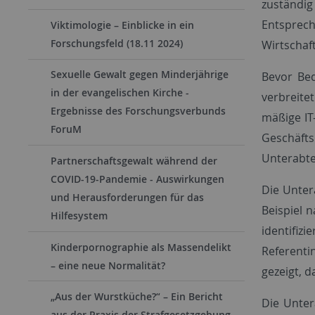
zuständi
Entsprech
Viktimologie – Einblicke in ein
Forschungsfeld (18.11 2024)
Wirtschaf
Sexuelle Gewalt gegen Minderjährige
Bevor Bed
in der evangelischen Kirche -
verbreite
Ergebnisse des Forschungsverbunds
mäßige IT
ForuM
Geschäfts
Unterabte
Partnerschaftsgewalt während der
COVID-19-Pandemie - Auswirkungen
Die Unter
und Herausforderungen für das
Beispiel 
Hilfesystem
identifizi
Kinderpornographie als Massendelikt
Referenti
– eine neue Normalität?
gezeigt, d
„Aus der Wurstküche?“ – Ein Bericht
Die Unter
aus der Praxis der Strafgesetzgebung