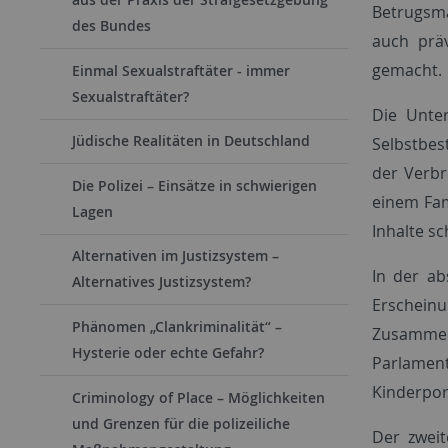
Betrugsma
des Bundes
auch prä
gemacht.
Einmal Sexualstraftäter - immer
Sexualstraftäter?
Die Unter
Jüdische Realitäten in Deutschland
Selbstbes
der Verbr
Die Polizei – Einsätze in schwierigen
einem Fam
Lagen
Inhalte sc
Alternativen im Justizsystem –
In der ab
Alternatives Justizsystem?
Erschein
Phänomen „Clankriminalität“ –
Zusammen
Hysterie oder echte Gefahr?
Parlament
Kinderpor
Criminology of Place – Möglichkeiten
und Grenzen für die polizeiliche
Der zwei