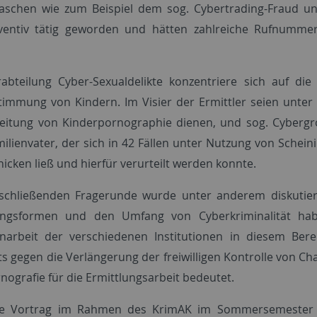
schen wie zum Beispiel dem sog. Cybertrading-Fraud und
ventiv tätig geworden und hätten zahlreiche Rufnummer
abteilung Cyber-Sexualdelikte konzentriere sich auf di
timmung von Kindern. Im Visier der Ermittler seien unter
eitung von Kinderpornographie dienen, und sog. Cybergro
ilienvater, der sich in 42 Fällen unter Nutzung von Schei
hicken ließ und hierfür verurteilt werden konnte.
schließenden Fragerunde wurde unter anderem diskutier
ungsformen und den Umfang von Cyberkriminalität habe
arbeit der verschiedenen Institutionen in diesem Bere
s gegen die Verlängerung der freiwilligen Kontrolle von C
nografie für die Ermittlungsarbeit bedeutet.
te Vortrag im Rahmen des KrimAK im Sommersemester 2