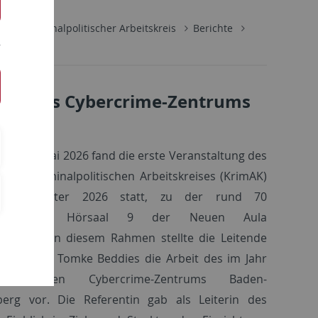
isch-Kriminalpolitischer Arbeitskreis
Berichte
lge des Cybercrime-Zentrums
des 4. Mai 2026 fand die erste Veranstaltung des
gisch-Kriminalpolitischen Arbeitskreises (KrimAK)
ersemester 2026 statt, zu der rund 70
ssierte im Hörsaal 9 der Neuen Aula
kamen. In diesem Rahmen stellte die Leitende
sanwältin Tomke Beddies die Arbeit des im Jahr
gründeten Cybercrime-Zentrums Baden-
erg vor. Die Referentin gab als Leiterin des