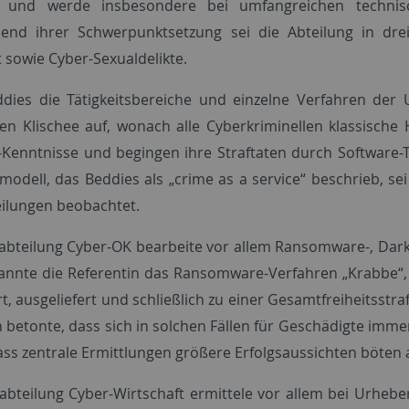
g und werde insbesondere bei umfangreichen technis
end ihrer Schwerpunktsetzung sei die Abteilung in drei
t sowie Cyber-Sexualdelikte.
dies die Tätigkeitsbereiche und einzelne Verfahren der 
ten Klischee auf, wonach alle Cyberkriminellen klassische
-Kenntnisse und begingen ihre Straftaten durch Software-T
modell, das Beddies als „crime as a service“ beschrieb, se
ilungen beobachtet.
abteilung Cyber-OK bearbeite vor allem Ransomware-, Dark
nannte die Referentin das Ransomware-Verfahren „Krabbe“,
ert, ausgeliefert und schließlich zu einer Gesamtfreiheitsstr
n betonte, dass sich in solchen Fällen für Geschädigte imme
ass zentrale Ermittlungen größere Erfolgsaussichten böten a
abteilung Cyber-Wirtschaft ermittele vor allem bei Urhebe