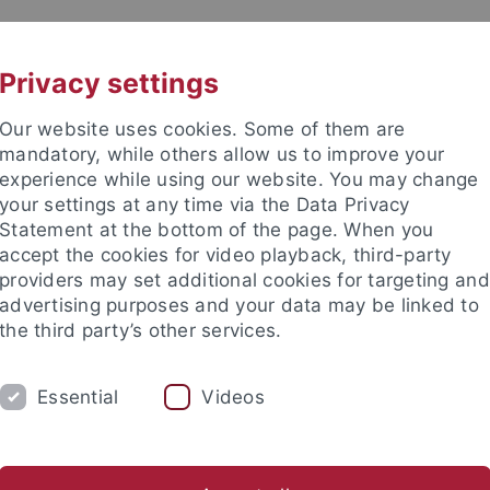
UNI A-Z
KONTAKT
Privacy settings
Our website uses cookies. Some of them are
mandatory, while others allow us to improve your
experience while using our website. You may change
your settings at any time via the Data Privacy
Statement at the bottom of the page. When you
accept the cookies for video playback, third-party
providers may set additional cookies for targeting and
advertising purposes and your data may be linked to
the third party’s other services.
Essential
Videos
FORSCHUNG
LEHRE
KRIMG 2024
Bibliothek
Publikationen
Linksammlung
WVTK
Kri