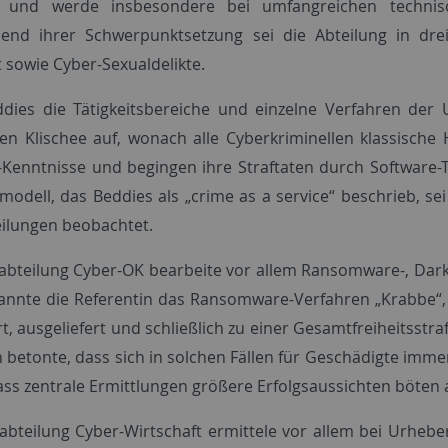
g und werde insbesondere bei umfangreichen technis
end ihrer Schwerpunktsetzung sei die Abteilung in drei
t sowie Cyber-Sexualdelikte.
dies die Tätigkeitsbereiche und einzelne Verfahren der 
ten Klischee auf, wonach alle Cyberkriminellen klassische
-Kenntnisse und begingen ihre Straftaten durch Software-T
modell, das Beddies als „crime as a service“ beschrieb, se
ilungen beobachtet.
abteilung Cyber-OK bearbeite vor allem Ransomware-, Dark
nannte die Referentin das Ransomware-Verfahren „Krabbe“,
ert, ausgeliefert und schließlich zu einer Gesamtfreiheitsstr
n betonte, dass sich in solchen Fällen für Geschädigte imme
ass zentrale Ermittlungen größere Erfolgsaussichten böten a
abteilung Cyber-Wirtschaft ermittele vor allem bei Urhebe