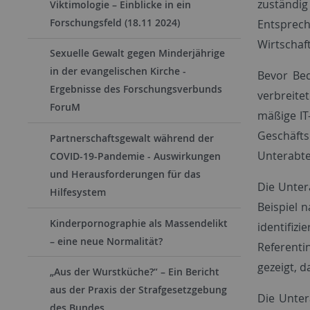
zuständi
Viktimologie – Einblicke in ein
Forschungsfeld (18.11 2024)
Entsprech
Wirtschaf
Sexuelle Gewalt gegen Minderjährige
in der evangelischen Kirche -
Bevor Bed
Ergebnisse des Forschungsverbunds
verbreite
ForuM
mäßige IT
Geschäfts
Partnerschaftsgewalt während der
Unterabte
COVID-19-Pandemie - Auswirkungen
und Herausforderungen für das
Die Unter
Hilfesystem
Beispiel 
Kinderpornographie als Massendelikt
identifizi
– eine neue Normalität?
Referenti
gezeigt, d
„Aus der Wurstküche?“ – Ein Bericht
aus der Praxis der Strafgesetzgebung
Die Unter
des Bundes