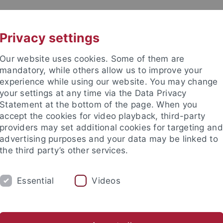
UNI A-Z
CONTACT
Privacy settings
Our website uses cookies. Some of them are
mandatory, while others allow us to improve your
experience while using our website. You may change
your settings at any time via the Data Privacy
Statement at the bottom of the page. When you
accept the cookies for video playback, third-party
providers may set additional cookies for targeting and
advertising purposes and your data may be linked to
the third party’s other services.
Essential
Videos
STAFF
RESEARCH AREAS
LECTUR
l Information Service
Library
Publications
Useful Links