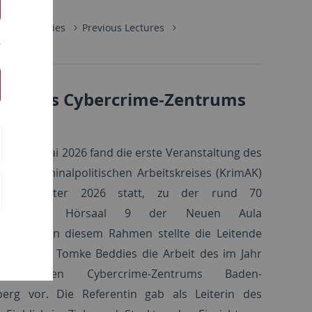
Lecture Series
Previous Lectures
lge des Cybercrime-Zentrums
des 4. Mai 2026 fand die erste Veranstaltung des
gisch-Kriminalpolitischen Arbeitskreises (KrimAK)
ersemester 2026 statt, zu der rund 70
ssierte im Hörsaal 9 der Neuen Aula
kamen. In diesem Rahmen stellte die Leitende
sanwältin Tomke Beddies die Arbeit des im Jahr
gründeten Cybercrime-Zentrums Baden-
erg vor. Die Referentin gab als Leiterin des