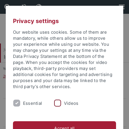
Skip
Skip
to
to
content
footer
Privacy settings
Our website uses cookies. Some of them are
mandatory, while others allow us to improve
your experience while using our website. You
Juristische Fakultät
may change your settings at any time via the
Institut für Kriminologie
Data Privacy Statement at the bottom of the
page. When you accept the cookies for video
playback, third-party providers may set
You are here:
Home
...
additional cookies for targeting and advertising
20 Jahre am Bundesgerichtshof: Ein Strafrichter zieht Bilanz
purposes and your data may be linked to the
third party’s other services.
Newsletter
Essential
Videos
Previous Lectures
Gefährliche Orte oder gefährliche Kameras? Die
Videoüberwachung im öffentlichen Raum
Accept all