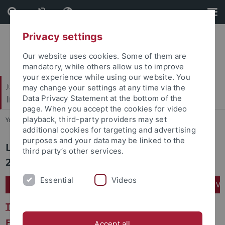
Skip
Skip
to
to
content
footer
Privacy settings
Our website uses cookies. Some of them are
mandatory, while others allow us to improve
your experience while using our website. You
Juristische Fakultät
may change your settings at any time via the
Institut für Kriminologie
Data Privacy Statement at the bottom of the
page. When you accept the cookies for video
playback, third-party providers may set
You are here:
Home
...
Wintersemester 2022/2023
additional cookies for targeting and advertising
purposes and your data may be linked to the
Lehrveranstaltungen im Wintersemester
third party’s other services.
2022/2023
Essential
Videos
Grundkurs Strafrecht II: Besonderer Teil:2: Eigentums- und V
Terminplan
Einführung, Terminplan und Literaturverzeichnis
Accept all