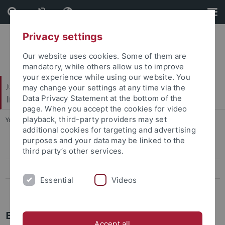
Skip
Skip
to
to
content
footer
Privacy settings
Our website uses cookies. Some of them are
mandatory, while others allow us to improve
your experience while using our website. You
Juristische Fakultät
may change your settings at any time via the
Institut für Kriminologie
Data Privacy Statement at the bottom of the
page. When you accept the cookies for video
playback, third-party providers may set
You are here:
Home
...
Electronic Book Series “TüKrim”
additional cookies for targeting and advertising
purposes and your data may be linked to the
Publications by IoC Staff
third party’s other services.
Project Reports
Essential
Videos
Electronic Book Series “TüKrim”
Electronic Book Series “TüKrim”
Accept all