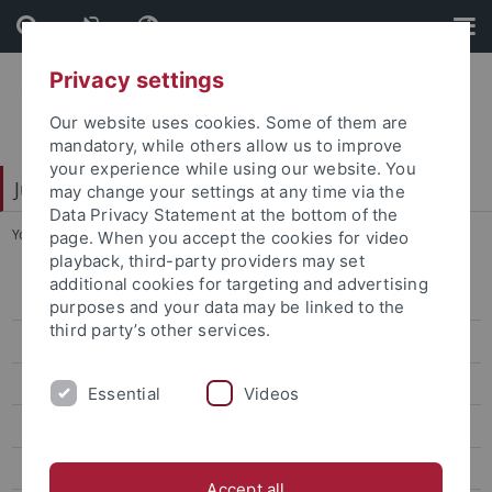
Skip
Skip
to
to
content
footer
Privacy settings
Our website uses cookies. Some of them are
mandatory, while others allow us to improve
your experience while using our website. You
Juristische Fakultät
may change your settings at any time via the
Data Privacy Statement at the bottom of the
You are here:
Startseite
...
Remmert
page. When you accept the cookies for video
playback, third-party providers may set
additional cookies for targeting and advertising
Lehrstühle Bürgerliches Recht
purposes and your data may be linked to the
third party’s other services.
Lehrstühle Öffentliches Recht
von Bernstorff
Essential
Videos
Droege
Nettesheim
Accept all