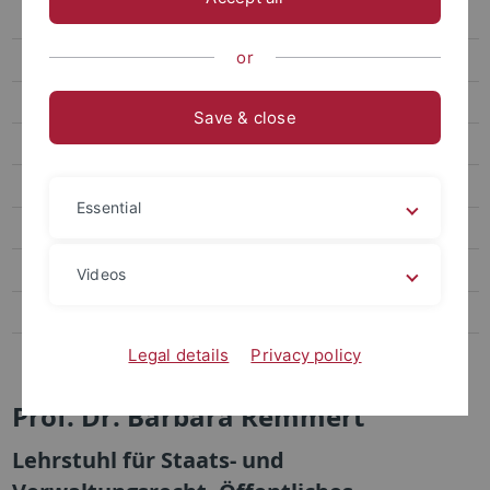
Remmert
or
Mitarbeiterinnen und Mitarbeiter
Promotion
Save & close
Lehrveranstaltungen
Saurer
Essential
Seiler
Finck
Videos
Lehrstühle Strafrecht
Emeritierte und pensionierte Professoren
Legal details
Privacy policy
Prof. Dr. Barbara Remmert
Lehrstuhl für Staats- und