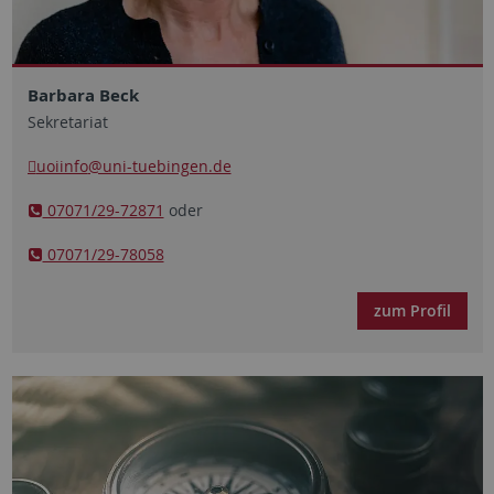
Barbara Beck
Sekretariat
uoiinfo
@uni-tuebingen.de
07071/29-72871
oder
07071/29-78058
zum Profil