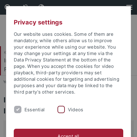
Skip
Skip
to
to
content
footer
Privacy settings
Our website uses cookies. Some of them are
mandatory, while others allow us to improve
your experience while using our website. You
Katholisch-Theologische Fakultät
may change your settings at any time via the
Institut für Ökumenische und Interreligiöse
Data Privacy Statement at the bottom of the
page. When you accept the cookies for video
Forschung
playback, third-party providers may set
additional cookies for targeting and advertising
You are here:
Startseite
...
Institut
purposes and your data may be linked to the
third party’s other services.
Institut für Ökumenische und
Interreligiöse Forschung
Essential
Videos
Beobachten – Bedenken – Beraten –
Accept all