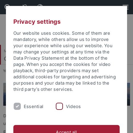
Skip
Skip
to
to
content
footer
Privacy settings
Our website uses cookies. Some of them are
mandatory, while others allow us to improve
your experience while using our website. You
Mathematisch-Naturwissenschaftliche Fakultät
may change your settings at any time via the
Geo- und Umweltnaturwissenschaften
Data Privacy Statement at the bottom of the
page. When you accept the cookies for video
playback, third-party providers may set
You are here:
Startseite
...
Geo- und Umweltnaturwissenschaften
Geo- und
additional cookies for targeting and advertising
purposes and your data may be linked to the
Umweltnaturwissenschaften /
third party’s other services.
Geo- and Environmental Sciences
Essential
Videos
Der Forschungsbereich Geo- und Umweltnaturwissenschaften
umfasst die Arbeitsgruppen der klassischen
geowissenschaftlichen Disziplinen und der
Accept all