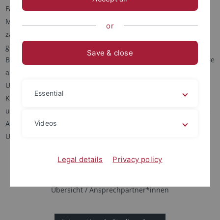
Fächern wie Biologie, Chemie, Geowissenschaften, Informatik,
Mathematik, Pharmazie, Physik oder Psychologie, sind
or
zahlreiche interdisziplinäre Studiengänge vertreten. Dazu
gehören sogenannte "moderne Klassiker" wie Biochemie,
Save & close
Bioinformatik oder Geoökologie. Hinzu kommen spezialisiertere
anwendungsbezogene Fächer wie Angewandte
Umweltgeowissenschaften, Humangeographie,
Essential
Kognitionswissenschaften, Maschinelles Lernen, Medien-
und Medizininformatik, Nano-Science, Naturwissenschaftliche
Archäologie, Schulpsychologie und
Videos
Umweltnaturwissenschaften.
Legal details
Privacy policy
MNF-Studiengänge
Übersicht / Ansprechpartner*innen