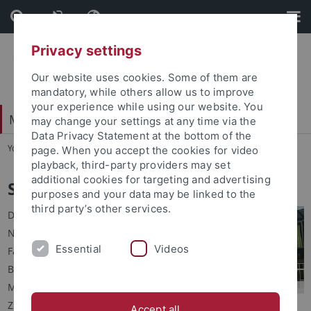
Skip
Skip
to
to
content
footer
Privacy settings
Our website uses cookies. Some of them are
mandatory, while others allow us to improve
your experience while using our website. You
Mathematisch-Naturwissenschaftliche Fakultät
may change your settings at any time via the
Data Privacy Statement at the bottom of the
You are here:
Startseite
...
Studium
page. When you accept the cookies for video
playback, third-party providers may set
additional cookies for targeting and advertising
Studieren an der MNF
purposes and your data may be linked to the
third party’s other services.
Die Mathematisch-
Naturwissenschaftliche
Essential
Videos
Fakultät bietet über 90
Bachelor- und
Masterstudiengänge an.
Zusätzlich zu den etablierten
Accept all