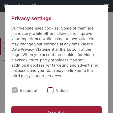
Skip
Skip
to
to
content
footer
Privacy settings
Our website uses cookies. Some of them are
mandatory, while others allow us to improve
your experience while using our website. You
Philosophische Fakultät
may change your settings at any time via the
Ethnologie
Data Privacy Statement at the bottom of the
page. When you accept the cookies for video
playback, third-party providers may set
You are here:
Startseite
...
Südasien
additional cookies for targeting and advertising
purposes and your data may be linked to the
INCOMING - International students
third party’s other services.
OUTGOING - ERASMUS+ & CIVIS
Essential
Videos
Mobilitätssemester
Erasmus+: Sustainable Himalayas
Accept all