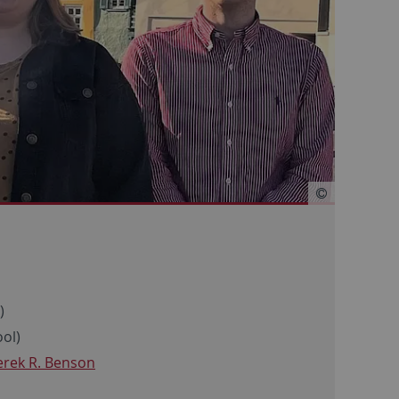
)
ool)
rek R. Benson