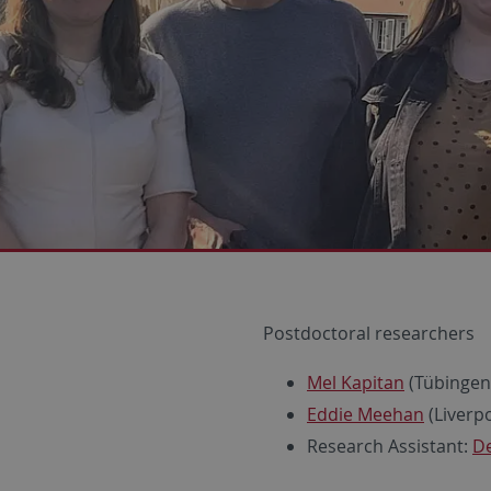
Postdoctoral researchers
Mel Kapitan
(Tübingen
Eddie Meehan
(Liverp
Research Assistant:
De