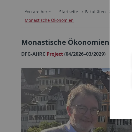
You are here:
Startseite
Fakultäten
Philosoph
Monastische Ökonomien
Monastische Ökonomien in der K
DFG-AHRC
Project
(04/2026–03/2029)