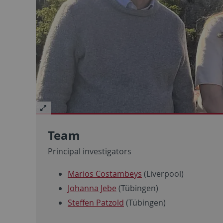
Team
Principal investigators
Marios Costambeys
(Liverpool)
Johanna Jebe
(Tübingen)
Steffen Patzold
(Tübingen)