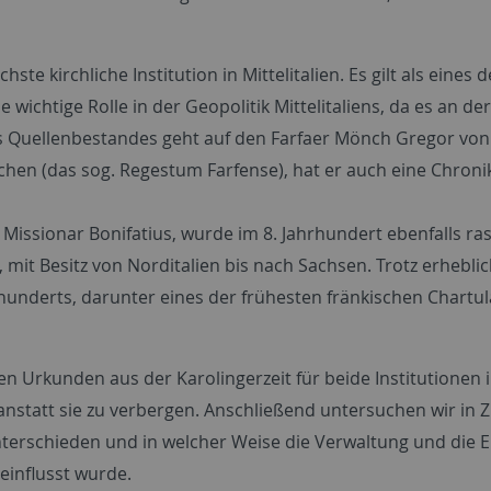
e kirchliche Institution in Mittelitalien. Es gilt als eines d
e wichtige Rolle in der Geopolitik Mittelitaliens, da es an 
nes Quellenbestandes geht auf den Farfaer Mönch Gregor von
uchen (das sog. Regestum Farfense), hat er auch eine Chro
Missionar Bonifatius, wurde im 8. Jahrhundert ebenfalls r
 mit Besitz von Norditalien bis nach Sachsen. Trotz erhebli
hunderts, darunter eines der frühesten fränkischen Chartul
en Urkunden aus der Karolingerzeit für beide Institutionen i
, anstatt sie zu verbergen. Anschließend untersuchen wir in
rschieden und in welcher Weise die Verwaltung und die Er
einflusst wurde.