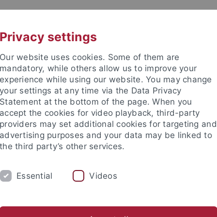
UNI A-Z
KONTAKT
Privacy settings
Our website uses cookies. Some of them are
mandatory, while others allow us to improve your
experience while using our website. You may change
your settings at any time via the Data Privacy
Statement at the bottom of the page. When you
accept the cookies for video playback, third-party
hte
providers may set additional cookies for targeting and
advertising purposes and your data may be linked to
the third party’s other services.
Essential
Videos
UM
FORSCHUNG
RUND UMS MITTELA
Tübinger Texte zur Mediävistik