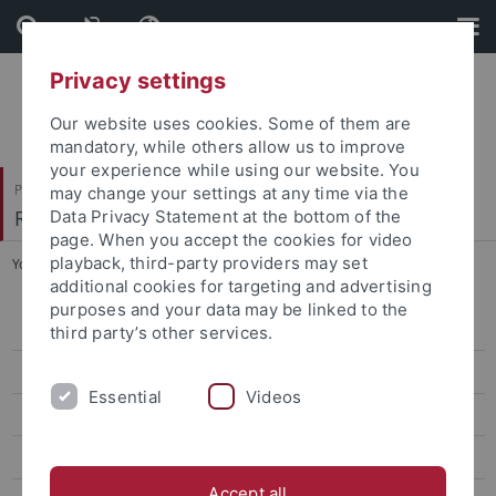
Skip
Skip
to
to
content
footer
Privacy settings
Our website uses cookies. Some of them are
mandatory, while others allow us to improve
your experience while using our website. You
Philosophische Fakultät
may change your settings at any time via the
Romanisches Seminar
Data Privacy Statement at the bottom of the
page. When you accept the cookies for video
playback, third-party providers may set
You are here:
Startseite
...
M.Ed.
additional cookies for targeting and advertising
purposes and your data may be linked to the
B.Ed.
third party’s other services.
M.Ed.
Essential
Videos
B.A.
B.Sc. International Economics
Accept all