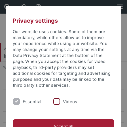
Skip
Skip
to
to
content
footer
Privacy settings
Our website uses cookies. Some of them are
mandatory, while others allow us to improve
your experience while using our website. You
Wirtschafts- und Sozialwissenschaftliche Fakultät
may change your settings at any time via the
Institut für Erziehungswissenschaft
Data Privacy Statement at the bottom of the
page. When you accept the cookies for video
playback, third-party providers may set
You are here:
Startseite
...
Berufliches Lehramt: M. Ed.
additional cookies for targeting and advertising
purposes and your data may be linked to the
Berufliches Lehramt: B. Ed.
third party’s other services.
Berufliches Lehramt: M. Ed.
Essential
Videos
FAQ M. Ed.
Berufliches Lehramt: Informationsveranstaltungen
Accept all