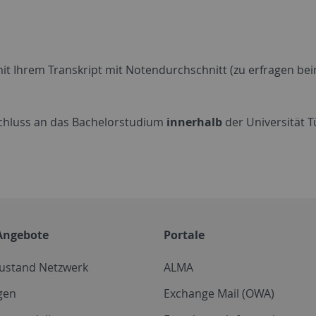
t Ihrem Transkript mit Notendurchschnitt (zu erfragen bei
.
chluss an das Bachelorstudium
innerhalb
der Universität T
Angebote
Portale
zustand Netzwerk
ALMA
gen
Exchange Mail (OWA)