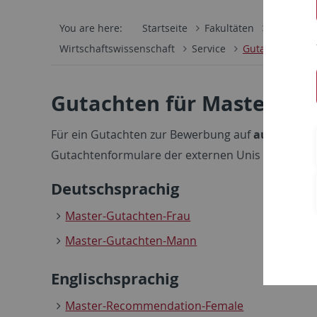
You are here:
Startseite
Fakultäten
Wirtschaf
Wirtschaftswissenschaft
Service
Gutachten für 
Gutachten für Masterstu
Für ein Gutachten zur Bewerbung auf
auswärtige
Gutachtenformulare der externen Unis vorliegen:
Deutschsprachig
Master-Gutachten-Frau
Master-Gutachten-Mann
Englischsprachig
Master-Recommendation-Female