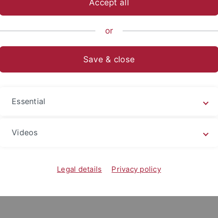
Accept all
ts- und Sozialwissenschaftliche Fakultät
Fächer
Fachbereich 
or
Masterstudiengänge
Save & close
diengänge
Master-Programme nutzen Sie bitte
ausschließlich
folgen
Essential
Videos
Legal details
Privacy policy