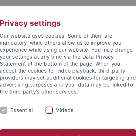
UNI A-Z
KONTAKT
Privacy settings
Our website uses cookies. Some of them are
mandatory, while others allow us to improve your
experience while using our website. You may change
your settings at any time via the Data Privacy
Statement at the bottom of the page. When you
e Fakultät
accept the cookies for video playback, third-party
providers may set additional cookies for targeting and
advertising purposes and your data may be linked to
the third party’s other services.
Essential
Videos
TEACHING
RESEARCH
MEDIA C
n
Scheinanerkennung