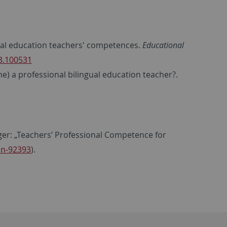
ngual education teachers' competences.
Educational
23.100531
me) a professional bilingual education teacher?.
nger: „Teachers’ Professional Competence for
on-92393
).