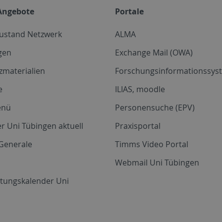
Angebote
Portale
zustand Netzwerk
ALMA
gen
Exchange Mail (OWA)
zmaterialien
Forschungsinformationssyst
e
ILIAS, moodle
enü
Personensuche (EPV)
r Uni Tübingen aktuell
Praxisportal
Generale
Timms Video Portal
Webmail Uni Tübingen
ltungskalender Uni