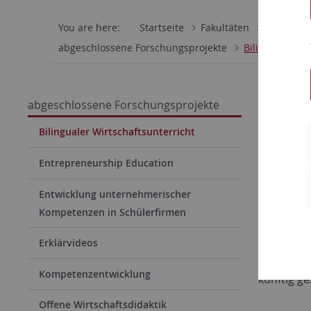
You are here:
Startseite
Fakultäten
Wirtschaf
abgeschlossene Forschungsprojekte
Bilingualer Wi
Biling
abgeschlossene Forschungsprojekte
Bilingualer Wirtschaftsunterricht
Das Proje
Entrepreneurship Education
der im gl
Entwicklung unternehmerischer
Kompetenz
Kompetenzen in Schülerfirmen
Anschließ
und Inter
Erklärvideos
Profession
Kompetenzentwicklung
künftig ge
Offene Wirtschaftsdidaktik