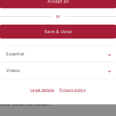
Accept all
ts- und Sozialwissenschaftliche Fakultät
...
Wirtschaftswissen
or
rtschaftsunterricht
Save & close
ualer Wirtschaftsunterricht
Essential
kt beschäftigte sich mit den wachsenden Anforderungen an L
obalen Wandel zunehmend an Bedeutung gewinnt. Um die bi
Videos
anforderungen besser zu verstehen, wurden zunächst vor
end wurden die Perspektiven von Referendar:innen, Dozier
views erhoben und Texte von bilingualen Lernenden analysier
Legal details
Privacy policy
alität bilingualer Lehrkräfte in sozialwissenschaftlichen F
zielter weiterzuentwickeln.