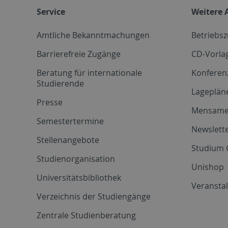
Service
Weitere 
Amtliche Bekanntmachungen
Betriebs
Barrierefreie Zugänge
CD-Vorla
Beratung für internationale
Konferen
Studierende
Lageplän
Presse
Mensam
Semestertermine
Newslette
Stellenangebote
Studium 
Studienorganisation
Unishop
Universitätsbibliothek
Veransta
Verzeichnis der Studiengänge
Zentrale Studienberatung