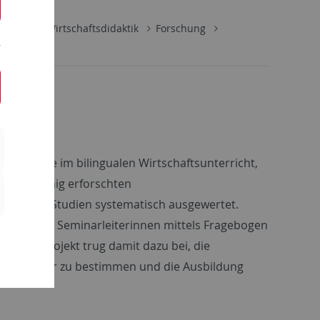
schaft
Wirtschaftsdidaktik
Forschung
ehrkräfte im bilingualen Wirtschaftsunterricht,
slang wenig erforschten
handene Studien systematisch ausgewertet.
enden und Seminarleiterinnen mittels Fragebogen
t. Das Projekt trug damit dazu bei, die
ächern klarer zu bestimmen und die Ausbildung