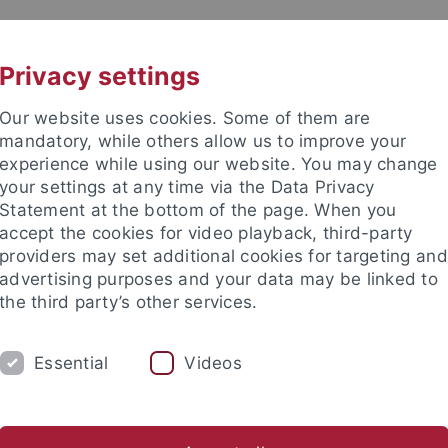
UNI A-Z
KONTAKT
Privacy settings
Our website uses cookies. Some of them are
mandatory, while others allow us to improve your
experience while using our website. You may change
your settings at any time via the Data Privacy
Statement at the bottom of the page. When you
e Fakultät
accept the cookies for video playback, third-party
d Wirtschaftsdidaktik
providers may set additional cookies for targeting and
advertising purposes and your data may be linked to
the third party’s other services.
Essential
Videos
FORSCHUNG
KONTAKT
fentlichungen
Promotionen
abgeschlossene Forschungspro