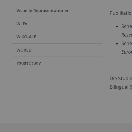
Visuelle Repräsentationen
Publikati
Wi.Fo!
Sche
Rese
WIKO-ALE
Sche
WÖRLD
Euro
You(r) Study
Die Studi
Bilingual 