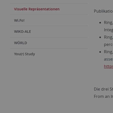
Visuelle Repräsentationen
Publikati
Wi.Fo!
Ring,
Inte
WIKO-ALE
Ring
WÖRLD
perc
Ring,
You(r) Study
asse
http
Die drei S
From an In