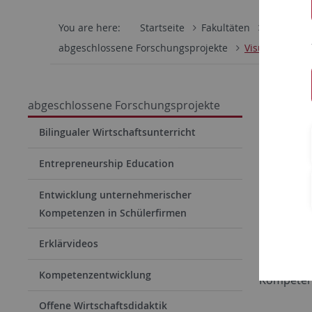
You are here:
Startseite
Fakultäten
Wirtschaf
abgeschlossene Forschungsprojekte
Visuelle Repr
Visuel
abgeschlossene Forschungsprojekte
Bilingualer Wirtschaftsunterricht
Visuelle 
Entrepreneurship Education
Biologieun
Entwicklung unternehmerischer
Forschung
Kompetenzen in Schülerfirmen
analysier
durch Int
Erklärvideos
unterschi
Kompetenzentwicklung
Kompeten
Offene Wirtschaftsdidaktik