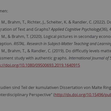
onen:
 M., Brahm, T., Richter, J., Scheiter, K. & Randler, C. (2022).
gration of Text and Graphs?
Applied Cognitive Psychology
(36),
, M., & Brahm, T. (2020). Logical pictures in secondary econ
eption.
RISTAL. Research in Subject-Matter Teaching and Learnin
 M., Brahm, T., & Randler, C. (2019). Do difficutly levels mat
ssment study with authentic graphs.
International Journal of
s://doi.org/10.1080/09500693.2019.1640915
tudien sind Teil der kumulativen Dissertation von Malte Ri
terdisciplinary Perspective" (
http://dx.doi.org/10.15496/pu