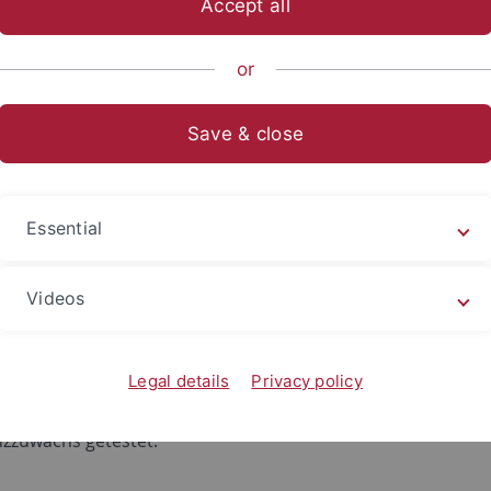
Accept all
ts- und Sozialwissenschaftliche Fakultät
...
Wirtschaftswissen
or
äsentationen
Save & close
le Repräsentationen (2017-2020)
Essential
Repräsentationen wie Diagramme und Grafiken spielen - nicht
terrichts - in der Alltagswelt von Schülerinnen und Schüler
Videos
sprojekts wurde zunächst die Diagramm-Lesekompetenz vo
t. Vertiefend wurde im zweiten Schritt die fachspezifische
erviews mit Lehrerinnen und Lehrern und Schulbuchanalys
Legal details
Privacy policy
edliche Ansätze zur Text-Diagramm-Integration im Hinblick a
zzuwachs getestet.