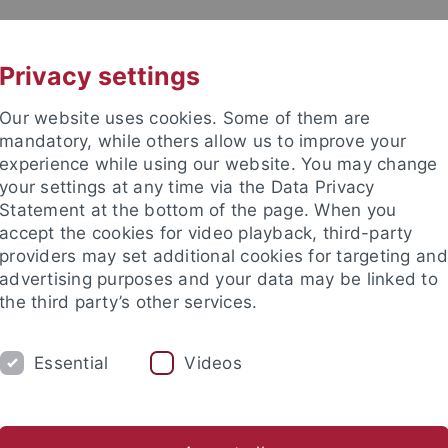
UNI A-Z
KONTAKT
Privacy settings
Our website uses cookies. Some of them are
mandatory, while others allow us to improve your
experience while using our website. You may change
your settings at any time via the Data Privacy
Statement at the bottom of the page. When you
e Fakultät
accept the cookies for video playback, third-party
d Wirtschaftsdidaktik
providers may set additional cookies for targeting and
advertising purposes and your data may be linked to
the third party’s other services.
Essential
Videos
FORSCHUNG
KONTAKT
fentlichungen
Promotionen
abgeschlossene Forschungspro