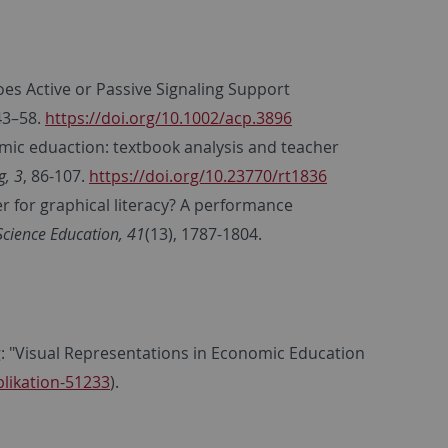
 Does Active or Passive Signaling Support
 43–58.
https://doi.org/10.1002/acp.3896
omic eduaction: textbook analysis and teacher
g, 3
, 86-107.
https://doi.org/10.23770/rt1836
ter for graphical literacy? A performance
 Science Education, 41
(13), 1787-1804.
ng: "Visual Representations in Economic Education
blikation-51233
).