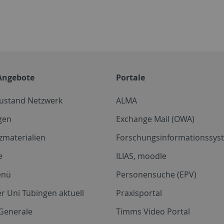
Angebote
Portale
zustand Netzwerk
ALMA
gen
Exchange Mail (OWA)
zmaterialien
Forschungsinformationssyst
e
ILIAS, moodle
enü
Personensuche (EPV)
r Uni Tübingen aktuell
Praxisportal
Generale
Timms Video Portal