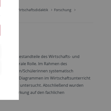
schaft
Wirtschaftsdidaktik
Forschung
 nur als Bestandteile des Wirtschafts- und
n eine zentrale Rolle. Im Rahmen des
n Schülern/Schülerinnen systematisch
 Nutzung von Diagrammen im Wirtschaftsunterricht
en genauer untersucht. Abschließend wurden
uf ihre Wirkung auf den fachlichen