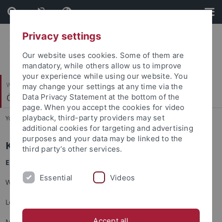
Skip
Skip
to
to
content
footer
Privacy settings
Our website uses cookies. Some of them are
mandatory, while others allow us to improve
your experience while using our website. You
Wirtschafts- und Sozialwissenschaftliche Fakultät
may change your settings at any time via the
Ökonomische Bildung und Wirtschaftsdidaktik
Data Privacy Statement at the bottom of the
page. When you accept the cookies for video
playback, third-party providers may set
You are here:
Startseite
...
Kontakt
additional cookies for targeting and advertising
purposes and your data may be linked to the
Kontakt
third party’s other services.
Eberhard Karls Universität Tübingen
Essential
Videos
Wirtschafts- und Sozialwissenschaftliche Fakultät
Lehrstuhl für Ökonomische Bildung und Wirtschaftsdidaktik
Accept all
Melanchthonstr. 30 (2. OG)