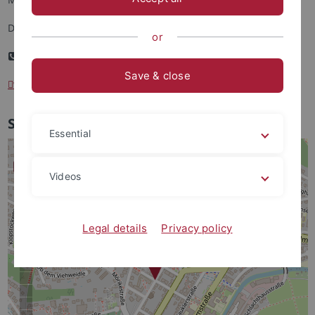
D-72074 Tübingen
or
+49 (0) 7071 29-78181
Save & close
widi
@wiwi.uni-tuebingen.de
So finden Sie uns
Essential
Videos
Legal details
Privacy policy