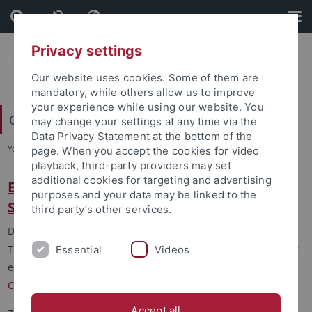
Skip
Skip
to
to
content
footer
Privacy settings
Our website uses cookies. Some of them are
mandatory, while others allow us to improve
your experience while using our website. You
Carl Friedrich von Weizsäcker-Zentrum
may change your settings at any time via the
Data Privacy Statement at the bottom of the
You are here:
Startseite
...
Projekte
page. When you accept the cookies for video
playback, third-party providers may set
additional cookies for targeting and advertising
ERC-Projekt "Text and Idea of Aristotele's
purposes and your data may be linked to the
Science of Living Things"
third party’s other services.
Das Projekt "Text and Idea of Aristotele's Science of Living
Things” (TIDA) wird von
Prof. Klaus Corcilius
geleitet, der dafür
Essential
Videos
eine fünfjährige Förderung des
European Research
Council
erhalten hat.
Accept all