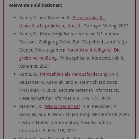
Relevante Publikationen:
Kahle, R. and Mainzer, K.
Grenzen der KI -
theoretisch, praktisch, ethisch
. Springer Verlag, 2022.
Kahle, R.:
Wozu (ver)führt uns die neue KI?
In Anna
Strasser, Wolfgang Sohst, Ralf Stapelfeldt, and Katja
Stepec (Herausgeber):
Künstliche Intelligenz: Die
große Verheißung
. Philosophische Kontexte, vol. 8,
Xenomoi, 2021.
Kahle, R.:
Primzahlen als Herausforderung
. In R.
Reussner, A. Koziolek, and R. Heinrich (editors):
INFORMATIK 2020. Lecture Notes in Informatics,
Gesellschaft für Informatik, S. 719-727, 2021.
Mainzer, K.:
Wie sicher ist KI?
In R. Reussner, A.
Koziolek, and R. Heinrich (editors): INFORMATIK 2020.
Lecture Notes in Informatics, Gesellschaft für
Informatik, S. 695-718, 2021.
Kahle, R. and Mainzer, K.:
Konzeptionelle