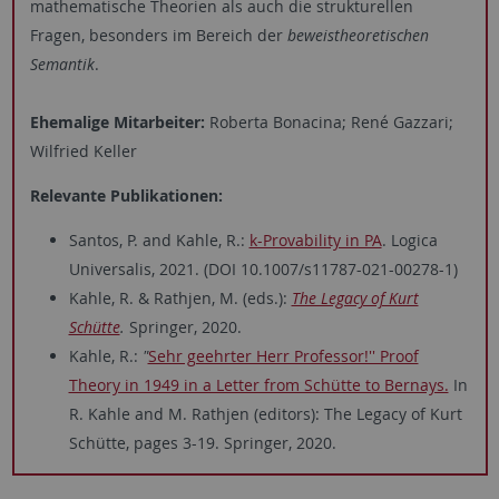
mathematische Theorien als auch die strukturellen
Fragen, besonders im Bereich der
beweistheoretischen
Semantik
.
Ehemalige Mitarbeiter:
Roberta Bonacina; René Gazzari;
Wilfried Keller
Relevante Publikationen:
Santos, P. and Kahle, R.:
k-Provability in PA
. Logica
Universalis, 2021. (DOI 10.1007/s11787-021-00278-1)
Kahle, R. & Rathjen, M. (eds.):
The Legacy of Kurt
Schütte
.
Springer, 2020.
Kahle, R.:
"
Sehr geehrter Herr Professor!'' Proof
Theory in 1949 in a Letter from Schütte to Bernays.
In
R. Kahle and M. Rathjen (editors): The Legacy of Kurt
Schütte, pages 3-19. Springer, 2020.