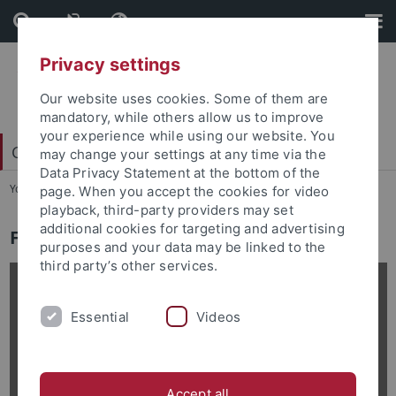
Skip
Skip
to
to
content
footer
Privacy settings
Our website uses cookies. Some of them are
mandatory, while others allow us to improve
your experience while using our website. You
Carl Friedrich von Weizsäcker-Zentrum
may change your settings at any time via the
Data Privacy Statement at the bottom of the
You are here:
Startseite
...
Forschungsgebiete
page. When you accept the cookies for video
playback, third-party providers may set
additional cookies for targeting and advertising
Forschungsschwerpunkte
purposes and your data may be linked to the
third party’s other services.
Essential
Videos
Accept all