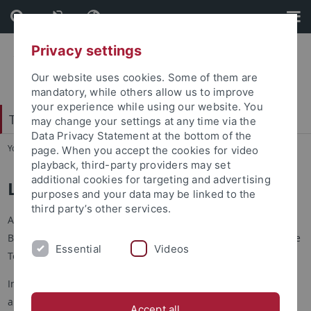
Skip
Skip
to
to
content
footer
Privacy settings
Our website uses cookies. Some of them are
mandatory, while others allow us to improve
your experience while using our website. You
Tübingen Center for Digital Education
may change your settings at any time via the
Data Privacy Statement at the bottom of the
You are here:
Startseite
...
Studium
page. When you accept the cookies for video
playback, third-party providers may set
additional cookies for targeting and advertising
Lehre am TüCeDE
purposes and your data may be linked to the
third party’s other services.
Am TüCeDE gestalten wir Lehre im Bereich der digitalen
Bildung mit klarem Fokus auf das Lernen mit und über digitale
Essential
Videos
Technologien.
In unseren Lehrveranstaltungen legen wir besonderen Wert
auf die Vermittlung forschungsbasierter Grundlagen, einen
Accept all