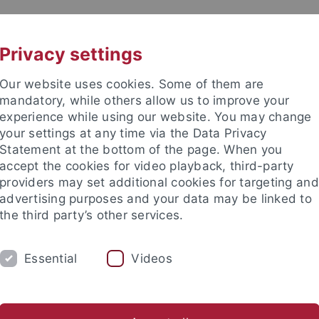
UNI A-Z
KONTAKT
Privacy settings
Our website uses cookies. Some of them are
mandatory, while others allow us to improve your
experience while using our website. You may change
your settings at any time via the Data Privacy
ital Education
Statement at the bottom of the page. When you
accept the cookies for video playback, third-party
providers may set additional cookies for targeting and
advertising purposes and your data may be linked to
the third party’s other services.
TRANSFER
STUDIUM
AKTUEL
Essential
Videos
a Becker
Stephen Bodnar
Marcel Capparozza
Jingjing 
nd Institute
Tübingen Center for Digital Education
Team
N