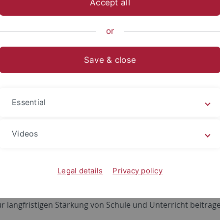
Accept all
or
n Informationen Menschen konfrontiert werden und wie sie 
Save & close
innen auch Fragestellungen an Bedeutung, wie Erinnerung
formt werden und wie mit Fehlinformationen umgegangen
h relevant, sondern spielen auch im Bildungskontext eine wi
Essential
gische Forschung mit aktuellen Herausforderungen in der
Videos
haftliche Erkenntnisse für den schulischen Kontext zugängl
ransfer und Professionalisierung widme ich mich insbesond
Legal details
Privacy policy
dienkompetenz, sozialen Medien sowie Fehlinformationen für
 übersetzt werden können. Mein Ziel ist es, wissenschaftlich
r langfristigen Stärkung von Schule und Unterricht beitrag