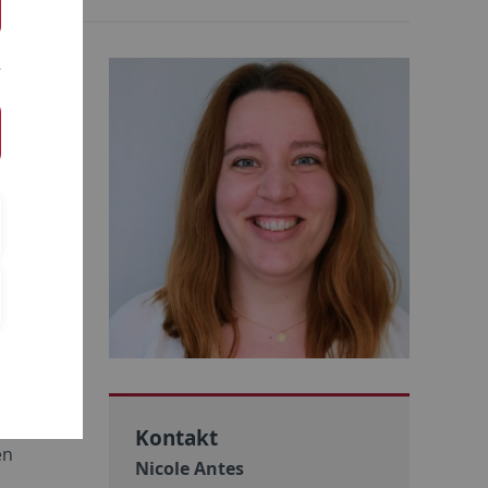
diese
en an
 werden
chtige
ich und
ere der
e
Kontakt
en
Nicole Antes