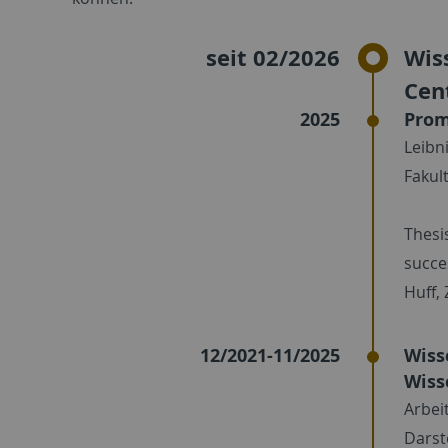
seit 02/2026
Wis
Cent
2025
Prom
Leibn
Fakul
Thesi
succes
Huff,
12/2021-11/2025
Wiss
Wiss
Arbei
Darst