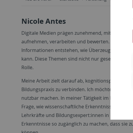
Nicole Antes
Digitale Medien prägen zunehmend, mit wie viele
aufnehmen, verarbeiten und bewerten. Damit gew
Informationen entstehen, wie Überzeugungen ge
kann. Diese Themen sind nicht nur gesellschaftlic
Rolle.
Meine Arbeit zielt darauf ab, kognitionspsycholo
Bildungspraxis zu verbinden. Ich möchte wissensc
nutzbar machen. In meiner Tätigkeit im Bereich T
Frage, wie wissenschaftliche Erkenntnisse zu Me
Lehrkräfte und Bildungsexpert:innen in die Praxis
Erkenntnisse so zugänglich zu machen, dass sie zu
können.