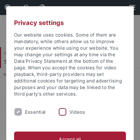
Skip
Skip
to
to
content
footer
Privacy settings
Our website uses cookies. Some of them are
mandatory, while others allow us to improve
your experience while using our website. You
Philosophische Fakultät
may change your settings at any time via the
Seminar für Sprachwissenschaft
Data Privacy Statement at the bottom of the
page. When you accept the cookies for video
playback, third-party providers may set
You are here:
Startseite
...
Lexica
additional cookies for targeting and advertising
purposes and your data may be linked to the
Forschung
third party’s other services.
Projekte
Essential
Videos
Abgeschlossene Projekte
Ressourcen
Accept all