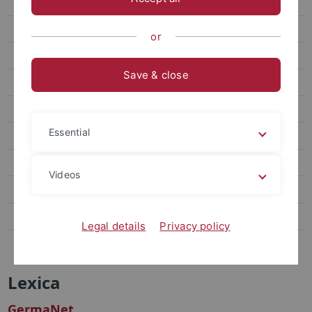
Tools
Corpora
or
Lexica
Save & close
GermaNet
CLARIN Center
Essential
Text+
Mitarbeitende
Videos
Dissertationen
Habilitationen
Legal details
Privacy policy
Kontakt
Lexica
GermaNet