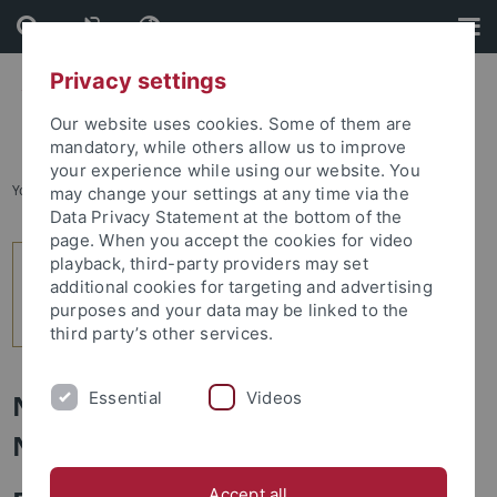
Skip
Skip
to
to
content
footer
Privacy settings
Our website uses cookies. Some of them are
mandatory, while others allow us to improve
your experience while using our website. You
You are here:
Startseite
...
index
may change your settings at any time via the
Data Privacy Statement at the bottom of the
page. When you accept the cookies for video
playback, third-party providers may set
additional cookies for targeting and advertising
purposes and your data may be linked to the
third party’s other services.
Essential
Videos
Newsletter Uni Tübingen aktuell
Nr. 2/2026 – 21.05.2026
Accept all