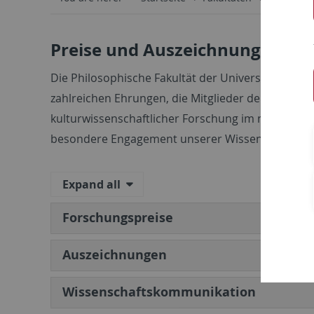
Preise und Auszeichnungen
Die Philosophische Fakultät der Universität Tübin
zahlreichen Ehrungen, die Mitglieder der Fakultät 
kulturwissenschaftlicher Forschung im nationalen 
besondere Engagement unserer Wissenschaftleri
Expand all
Forschungspreise
Auszeichnungen
Wissenschaftskommunikation