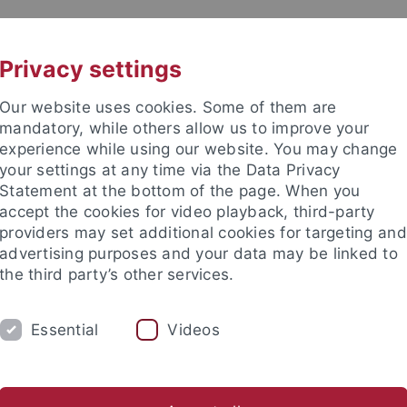
UNI A-Z
KONTAKT
Privacy settings
Our website uses cookies. Some of them are
mandatory, while others allow us to improve your
experience while using our website. You may change
your settings at any time via the Data Privacy
Statement at the bottom of the page. When you
accept the cookies for video playback, third-party
providers may set additional cookies for targeting and
advertising purposes and your data may be linked to
the third party’s other services.
HUNG
FACHBEREICHE
PROMOTION/HAB
Essential
Videos
ßprojekte
Akademieprojekte
Preise und Auszeichnungen
ische Fakultät
Forschung
Preise und Auszeichnungen