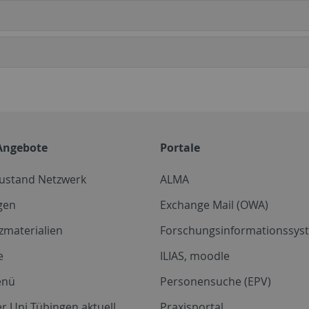
Angebote
Portale
zustand Netzwerk
ALMA
gen
Exchange Mail (OWA)
zmaterialien
Forschungsinformationssyst
e
ILIAS, moodle
enü
Personensuche (EPV)
r Uni Tübingen aktuell
Praxisportal