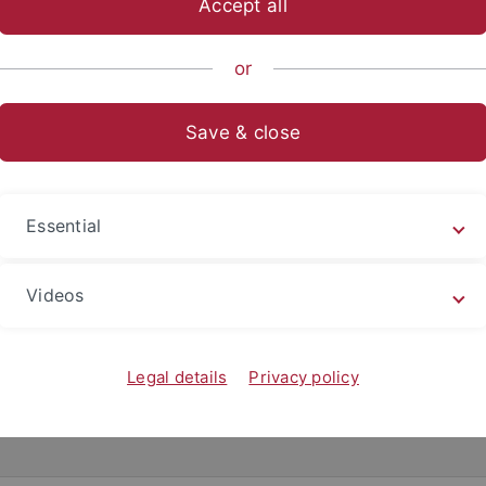
Accept all
or
gen lebt von der Vielfalt und Qualität ihrer Forschung, Lehr
Save & close
erhalten, spiegeln nicht nur individuelle Exzellenz wider, s
und internationalen Kontext. Auf dieser Seite finden Sie ein
nnen und Wissenschaftler sichtbar machen.
Essential
Videos
Legal details
Privacy policy