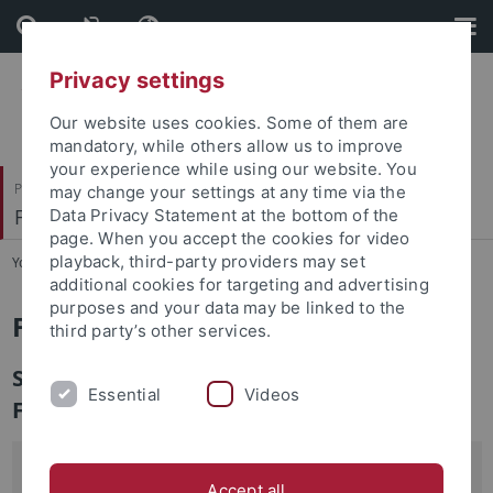
Skip
Skip
to
to
content
footer
Privacy settings
Our website uses cookies. Some of them are
mandatory, while others allow us to improve
your experience while using our website. You
Philosophische Fakultät
may change your settings at any time via the
Fachbereich Geschichtswissenschaft
Data Privacy Statement at the bottom of the
page. When you accept the cookies for video
playback, third-party providers may set
You are here:
Startseite
...
Forschung
additional cookies for targeting and advertising
purposes and your data may be linked to the
Forschung
third party’s other services.
Seminar-/Institutsübergreifende
Essential
Videos
Forschungsprojekte
Graduiertenkolleg 1662 Religiöses
Accept all