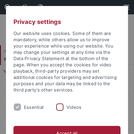
Skip
Skip
to
to
content
footer
Privacy settings
Our website uses cookies. Some of them are
mandatory, while others allow us to improve
your experience while using our website. You
Philosophische Fakultät
may change your settings at any time via the
Koreanistik
Data Privacy Statement at the bottom of the
page. When you accept the cookies for video
playback, third-party providers may set
You are here:
Startseite
...
Aktuelles WS 2013-14
additional cookies for targeting and advertising
purposes and your data may be linked to the
Aktuelles WiSe 2025/26
third party’s other services.
Aktuelles SoSe 2025
Essential
Videos
Aktuelles WS 2024/25
Aktuelles SoSe 2024
Accept all