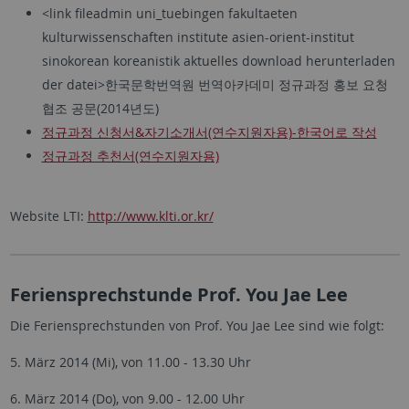
<link fileadmin uni_tuebingen fakultaeten
kulturwissenschaften institute asien-orient-institut
sinokorean koreanistik aktuelles download herunterladen
der datei>한국문학번역원 번역아카데미 정규과정 홍보 요청
협조 공문(2014년도)
정규과정 신청서&자기소개서(연수지원자용)-한국어로 작성
정규과정 추천서(연수지원자용)
Website LTI:
http://www.klti.or.kr/
Feriensprechstunde Prof. You Jae Lee
Die Feriensprechstunden von Prof. You Jae Lee sind wie folgt:
5. März 2014 (Mi), von 11.00 - 13.30 Uhr
6. März 2014 (Do), von 9.00 - 12.00 Uhr