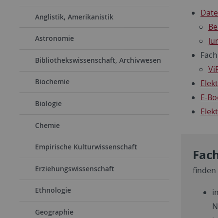
Dat
Anglistik, Amerikanistik
Be
Astronomie
Jur
Fach
Bibliothekswissenschaft, Archivwesen
Vi
Biochemie
Elek
E-Bo
Biologie
Elek
Chemie
Empirische Kulturwissenschaft
Fach
Erziehungswissenschaft
finden
Ethnologie
i
N
Geographie