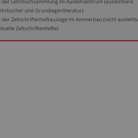
n der Lehrbuchsammlung im Ausleihzentrum (ausleihbare
ehrbücher und Grundlagenliteratur)
n der Zeitschriftenheftauslage im Ammerbau (nicht ausleihb
ktuelle Zeitschriftenhefte)