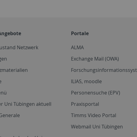
Angebote
Portale
zustand Netzwerk
ALMA
gen
Exchange Mail (OWA)
zmaterialien
Forschungsinformationssyst
e
ILIAS, moodle
enü
Personensuche (EPV)
r Uni Tübingen aktuell
Praxisportal
Generale
Timms Video Portal
Webmail Uni Tübingen