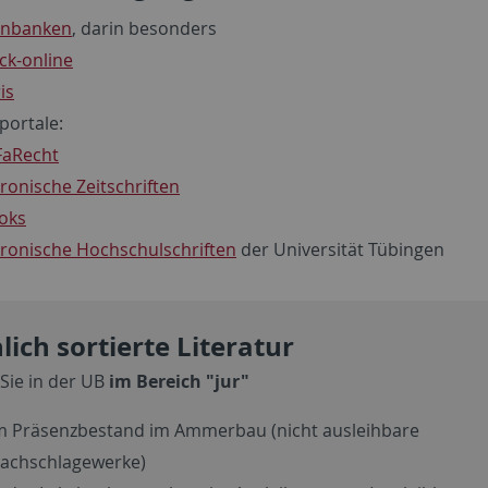
enbanken
, darin besonders
ck-online
is
portale:
FaRecht
tronische Zeitschriften
oks
tronische Hochschulschriften
der Universität Tübingen
lich sortierte Literatur
 Sie in der UB
im Bereich "jur"
m Präsenzbestand im Ammerbau (nicht ausleihbare
achschlagewerke)