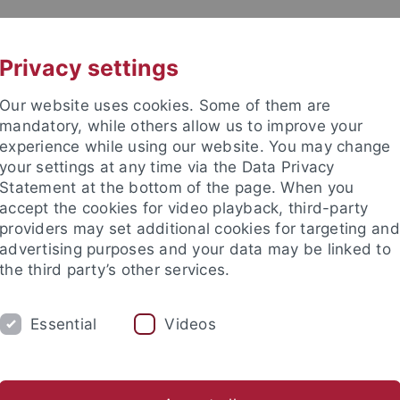
UNI A-Z
KONTAKT
Privacy settings
Our website uses cookies. Some of them are
mandatory, while others allow us to improve your
experience while using our website. You may change
your settings at any time via the Data Privacy
Statement at the bottom of the page. When you
accept the cookies for video playback, third-party
providers may set additional cookies for targeting and
advertising purposes and your data may be linked to
the third party’s other services.
EITEN
FORSCHEN & PUBLIZIEREN
ÜBE
Essential
Videos
bliotheksbestand
Rechtsgrundlagen
Geschichte
Verans
rsitätsbibliothek
Über uns
Bibliotheksbestand
Fachgebiet