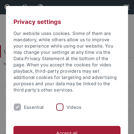
Skip
Skip
to
to
content
footer
Privacy settings
Our website uses cookies. Some of them are
mandatory, while others allow us to improve
your experience while using our website. You
Universitätsbibliothek
may change your settings at any time via the
Data Privacy Statement at the bottom of the
You are here:
Startseite
...
Objekt des Monats
page. When you accept the cookies for video
playback, third-party providers may set
additional cookies for targeting and advertising
Veranstaltungen
purposes and your data may be linked to the
third party’s other services.
Ausstellungen
Büchertürme
Essential
Videos
Books To Go
Dauerausstellungen
Accept all