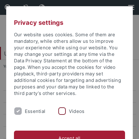
Skip
Skip
to
to
content
footer
Privacy settings
Our website uses cookies. Some of them are
mandatory, while others allow us to improve
your experience while using our website. You
Universitätsbibliothek
may change your settings at any time via the
Data Privacy Statement at the bottom of the
You are here:
Startseite
...
Statut
page. When you accept the cookies for video
playback, third-party providers may set
additional cookies for targeting and advertising
Veranstaltungen
purposes and your data may be linked to the
third party’s other services.
Ausstellungen
Büchertürme
Essential
Videos
Books To Go
Dauerausstellungen
Accept all