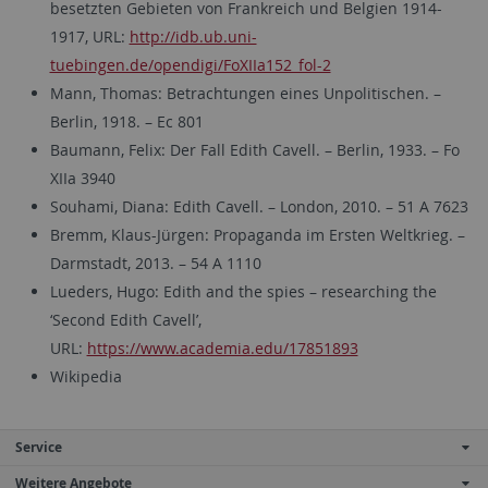
besetzten Gebieten von Frankreich und Belgien 1914-
1917, URL:
http://idb.ub.uni-
tuebingen.de/opendigi/FoXIIa152_fol-2
Mann, Thomas: Betrachtungen eines Unpolitischen. –
Berlin, 1918. – Ec 801
Baumann, Felix: Der Fall Edith Cavell. – Berlin, 1933. – Fo
XIIa 3940
Souhami, Diana: Edith Cavell. – London, 2010. – 51 A 7623
Bremm, Klaus-Jürgen: Propaganda im Ersten Weltkrieg. –
Darmstadt, 2013. – 54 A 1110
Lueders, Hugo: Edith and the spies – researching the
‘Second Edith Cavell’,
URL:
https://www.academia.edu/17851893
Wikipedia
Service
Weitere Angebote