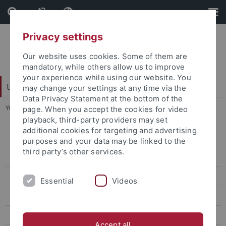
Skip
Skip
to
to
content
footer
Privacy settings
Our website uses cookies. Some of them are
mandatory, while others allow us to improve
your experience while using our website. You
Universitätsbibliothek
may change your settings at any time via the
Data Privacy Statement at the bottom of the
You are here:
Startseite
...
Edith Cavell
page. When you accept the cookies for video
playback, third-party providers may set
additional cookies for targeting and advertising
Veranstaltungen
purposes and your data may be linked to the
third party’s other services.
Ausstellungen
Büchertürme
Essential
Videos
Books To Go
Dauerausstellungen
Accept all