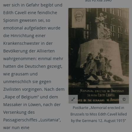
aus Fo XIIa 3940
wer sich in Gefahr begibt und
Edith Cavell eine feindliche
Spionin gewesen sei, so
emotional aufgeladen wurde
die Hinrichtung einer
Krankenschwester in der
Bevölkerung der Alliierten
wahrgenommen: einmal mehr
hatten die Deutschen gezeigt,
wie grausam und
unmenschlich sie gegen
Zivilisten vorgingen. Nach dem
„Rape of Belgium“ und dem
Massaker in Löwen, nach der
Postkarte „Memorial erected in
Versenkung des
Brussels to Miss Edith Cavell killed
Passagierschiffes „Lusitania“,
by the Germans 12. August 1915”
war nun eine