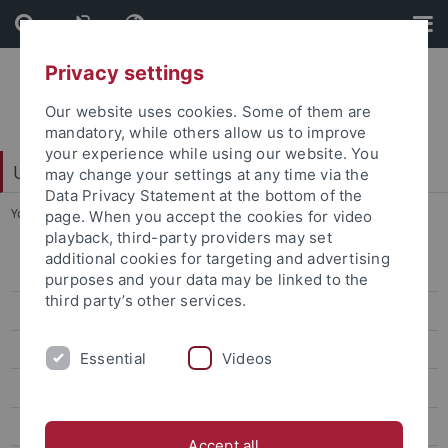
Skip
Skip
to
to
content
footer
Privacy settings
Our website uses cookies. Some of them are
mandatory, while others allow us to improve
your experience while using our website. You
Universitätsbibliothek
may change your settings at any time via the
Data Privacy Statement at the bottom of the
You are here:
Startseite
...
Hermann Kurz
page. When you accept the cookies for video
playback, third-party providers may set
additional cookies for targeting and advertising
Veranstaltungen
purposes and your data may be linked to the
third party’s other services.
Ausstellungen
Büchertürme
Essential
Videos
Books To Go
Dauerausstellungen
Accept all