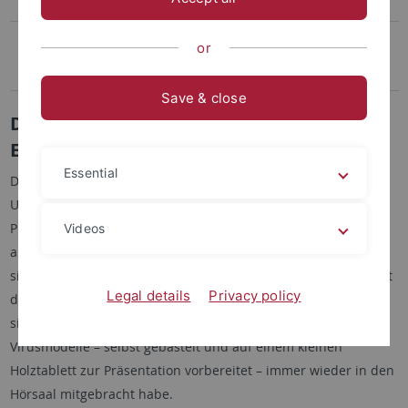
Dauerausstellungen
Objekt des Monats
or
2026
Save & close
Die Virusmodelle von Frau Professor Dr.
Evamarie Sander (1928-2023)
Essential
Die ausgestellten Virusmodelle stammen aus dem im
Universitätsarchiv verwahrten Nachlass der Professorin für
Phytopathologie und Phytovirologie Evamarie Sander. In ihren
Videos
autobiographischen Texten, die dem Nachlass beigegeben
sind, berichtet sie davon, dass ihr die Lehre und die Arbeit mit
Legal details
Privacy policy
den Studierenden immer sehr wichtig gewesen sei und dass
sie zur besseren Veranschaulichung ihrer Vorlesungen die
Virusmodelle – selbst gebastelt und auf einem kleinen
Holztablett zur Präsentation vorbereitet – immer wieder in den
Hörsaal mitgebracht habe.