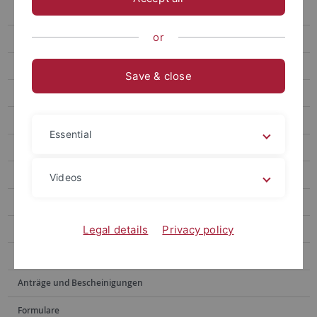
recht.gleich - Gruppenpraktikum
or
Fakultätspreis
Athene Mentoring Programm
Save & close
Team
Mitwirken
Essential
Externe Fördermöglichkeiten
Rechtsgrundlagen und Informationen
Videos
Hilfe bei Diskriminierung und Belästigung
Weiteres
Legal details
Privacy policy
Archiv
Anträge und Bescheinigungen
Formulare