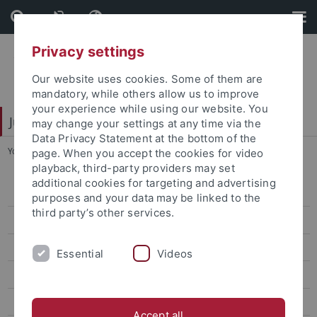
Skip
Skip
to
to
content
footer
Privacy settings
Our website uses cookies. Some of them are
mandatory, while others allow us to improve
your experience while using our website. You
Juristische Fakultät
may change your settings at any time via the
Data Privacy Statement at the bottom of the
You are here:
Startseite
...
Fakultätspreis
page. When you accept the cookies for video
playback, third-party providers may set
additional cookies for targeting and advertising
Team
purposes and your data may be linked to the
third party’s other services.
Studiendekan
Gleichstellung
Essential
Videos
Aktuelles
Stellenausschreibung
Accept all