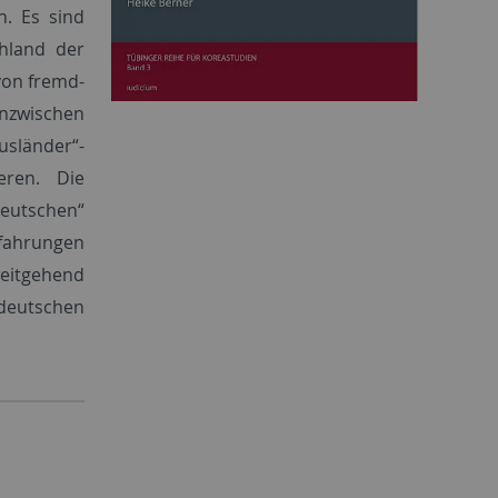
. Es sind
hland der
von fremd-
inzwischen
sländer“-
eren. Die
utschen“
rfahrungen
weitgehend
deutschen