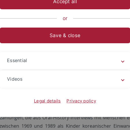
Accept all
ische Fakultät
...
Koreanistik
CKS
Asian German Studie
or
eiten Generation"
Save & close
ungen von koreanischen Deutschen der z
Essential
tion
eike.
ISE: Erzählungen von koreanischen Deutschen der zweiten 
Videos
2018, Iudicium.
tet sich die zweite Generation koreanischstämmiger Mensch
Legal details
Privacy policy
hland?
rzählungen, die aus Oral-History-Interviews mit Menschen 
 zwischen 1969 und 1989 als Kinder koreanischer Einwa