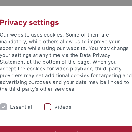
UNI A-Z
KONTAKT
Privacy settings
Our website uses cookies. Some of them are
mandatory, while others allow us to improve your
experience while using our website. You may change
your settings at any time via the Data Privacy
Statement at the bottom of the page. When you
accept the cookies for video playback, third-party
providers may set additional cookies for targeting and
advertising purposes and your data may be linked to
the third party’s other services.
Essential
Videos
M
STUDIUM
CKS
TUCKU
ichte
Asian German Studies
Transnational Gwangju
CI