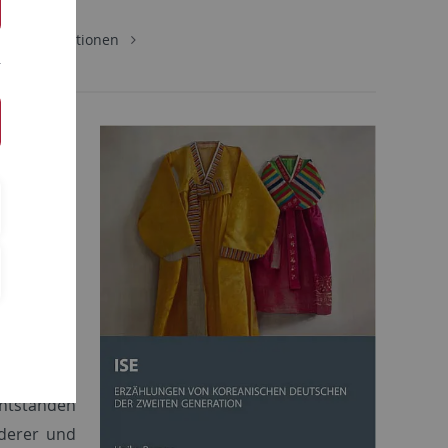
s
Publikationen
weiten
Generation
.
en („Ise“)
entstanden
nderer und