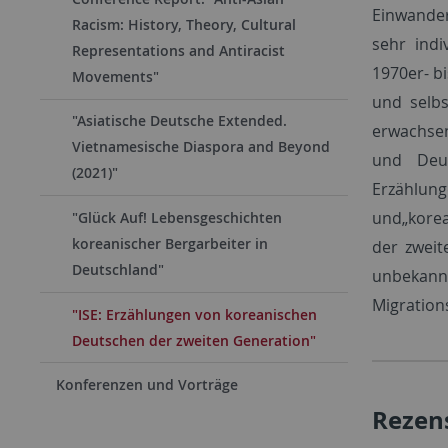
Einwande
Racism: History, Theory, Cultural
sehr ind
Representations and Antiracist
1970er- b
Movements"
und selbs
"Asiatische Deutsche Extended.
erwachse
Vietnamesische Diaspora and Beyond
und Deut
(2021)"
Erzählu
und„korea
"Glück Auf! Lebensgeschichten
koreanischer Bergarbeiter in
der zweit
Deutschland"
unbekann
Migration
"ISE: Erzählungen von koreanischen
Deutschen der zweiten Generation"
Konferenzen und Vorträge
Rezen