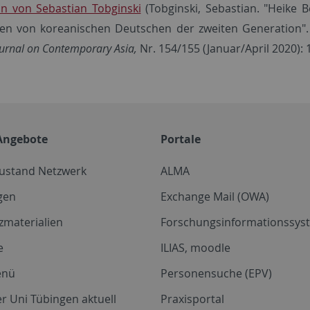
n von Sebastian Tobginski
(Tobginski, Sebastian. "Heike Be
en von koreanischen Deutschen der zweiten Generation"
urnal on Contemporary Asia,
Nr. 154/155 (Januar/April 2020): 
Angebote
Portale
zustand Netzwerk
ALMA
gen
Exchange Mail (OWA)
zmaterialien
Forschungsinformationssyst
e
ILIAS, moodle
enü
Personensuche (EPV)
r Uni Tübingen aktuell
Praxisportal