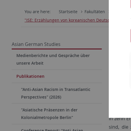
You are here:
Startseite
Fakultäten
Philosoph
"ISE: Erzählungen von koreanischen Deutschen der zw
"ISE"
Asian German Studies
Erzähl
Medienberichte und Gespräche über
Genera
unsere Arbeit
Berner, H
Publikationen
München: 
"Anti-Asian Racism in Transatlantic
Perspectives" (2026)
Wie veror
in Deutsc
"Asiatische Präsenzen in der
Kolonialmetropole Berlin"
In zehn E
sind, die
Conference Report: "Anti-Asian