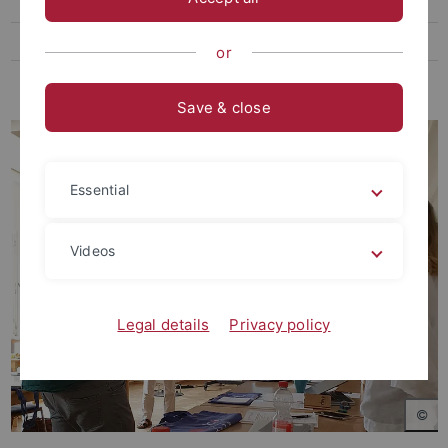
Veranstaltungen und Publikationen
Beteiligte Personen
or
Tübingen - Aix-Marseille
Save & close
Essential
Videos
Legal details
Privacy policy