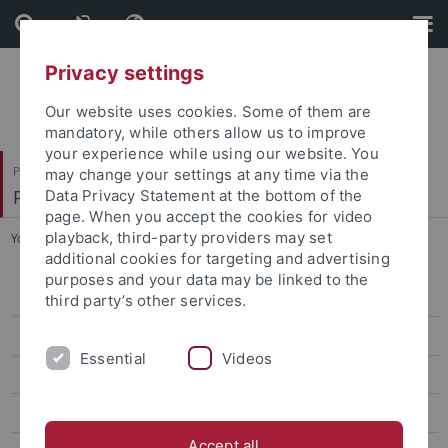
Skip
Skip
to
to
content
footer
Privacy settings
Our website uses cookies. Some of them are
mandatory, while others allow us to improve
your experience while using our website. You
Philosophische Fakultät
may change your settings at any time via the
Prof. Dr. Dorothee Kimmich
Data Privacy Statement at the bottom of the
page. When you accept the cookies for video
playback, third-party providers may set
You are here:
Startseite
...
Veranstaltungen und Publikationen
additional cookies for targeting and advertising
purposes and your data may be linked to the
Wissenschaftliches Thema des DFGK
third party’s other services.
Organisation und Programm
Essential
Videos
Bewerbungsverfahren
Finanzierung
Accept all