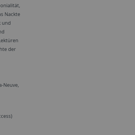
nialität,
as Nackte
k und
nd
Lektüren
hte der
a-Neuve,
cess)