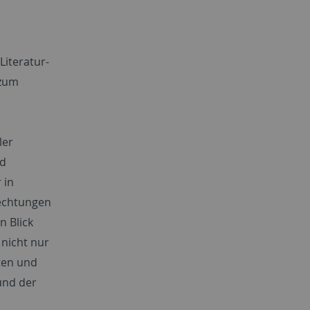
Literatur-
 zum
ler
nd
 in
lechtungen
n Blick
 nicht nur
iten und
und der