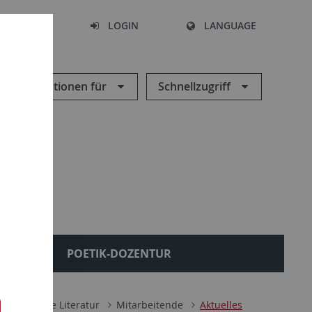
SEARCH
LOGIN
LANGUAGE
Informationen für
Schnellzugriff
AL
POETIK-DOZENTUR
re deutsche Literatur
Mitarbeitende
Aktuelles