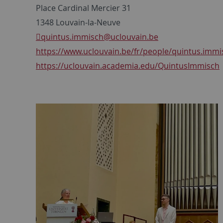
Place Cardinal Mercier 31
1348 Louvain-la-Neuve
quintus.immisch
@uclouvain.be
https://www.uclouvain.be/fr/people/quintus.immi
https://uclouvain.academia.edu/QuintusImmisch