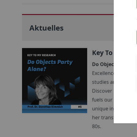
Aktuelles
Key To My Res
Do Objects Party 
Excellence Strategy 
studies and literat
Discover how everyd
fuels our existence
unique insights into
her transformative
80s.