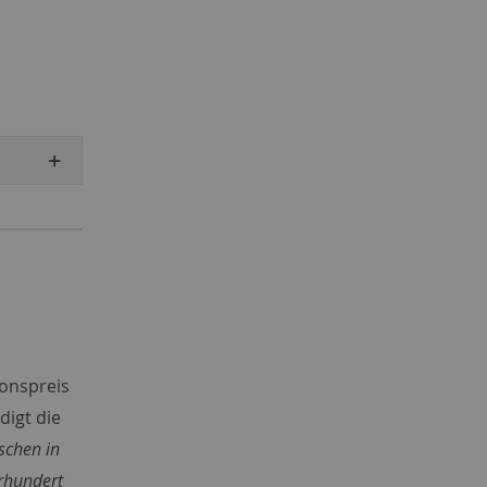
onspreis
digt die
schen in
hrhundert