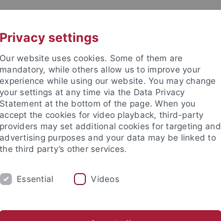
UNI A-Z
KONTAKT
Privacy settings
Our website uses cookies. Some of them are
mandatory, while others allow us to improve your
experience while using our website. You may change
your settings at any time via the Data Privacy
Statement at the bottom of the page. When you
accept the cookies for video playback, third-party
mich
providers may set additional cookies for targeting and
advertising purposes and your data may be linked to
the third party’s other services.
Essential
Videos
FORSCHUNG
LEHRE
INTERNATION
ische Fakultät
...
Deutsches Seminar
Abteilungen
Neue