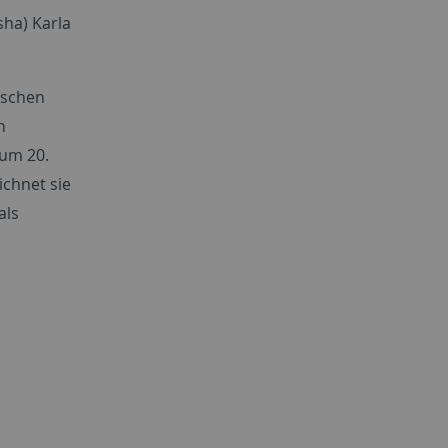
sha) Karla
ischen
n
zum 20.
ichnet sie
als