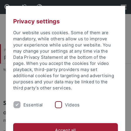
Skip
Skip
to
to
content
footer
Privacy settings
Our website uses cookies. Some of them are
mandatory, while others allow us to improve
your experience while using our website. You
Philosophische Fakultät
may change your settings at any time via the
Prof. Dr. Dorothee Kimmich
Data Privacy Statement at the bottom of the
page. When you accept the cookies for video
playback, third-party providers may set
You are here:
Startseite
...
Lehrveranstaltungen
additional cookies for targeting and advertising
purposes and your data may be linked to the
Archiv
third party’s other services.
Sommersemester 2021
Essential
Videos
OS
Sprache, Literatur, Kognition
(interdisziplinäres Seminar
mit Prof. Claudia Maienborn/Linguistik)
Accept all