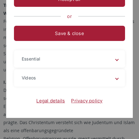
Transfers und Transformationen – Wege zur
Wissensgesellschaft der Moderne
or
Für das Graduiertenkolleg ist der Begriff ‚Religiöses Wissen‘ als
interdisziplinäres Forschungskonzept leitend. Es beschreibt
Save & close
mit seiner Hilfe in neuer Weise, wie sich in Europa die
sogenannte westliche Wissensgesellschaft mit ihren
Selbstzuschreibungen der Toleranz, Säkularität, Rationalität
Essential
und Ausdifferenzierung von Wissenschaft und Bildung, Recht
und Politik, Religion, Kunst und Literatur entwickeln konnte.
Videos
I. Begriffe
Der Terminus ‚Religiöses Wissen' benennt ein komplexes
sozial- und kulturhistorisches Phänomen, das die Geschichte
Legal details
Privacy policy
Europas vor allem im Christentum, aber auch in den beiden
anderen monotheistischen Religionen seit dem Mittelalter
prägte. Das Christentum versteht sich wie Judentum und Islam
als eine offenbarungsgegründete
Religion.
Offenbarungswissen
wurde, meist vermittelt durch