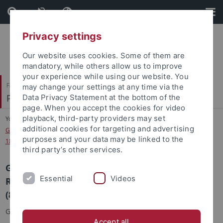
Skip
Skip
to
to
content
footer
Privacy settings
Our website uses cookies. Some of them are
mandatory, while others allow us to improve
your experience while using our website. You
Faculty of Humanities
may change your settings at any time via the
Prof. Dr. Annette Gerok-Reiter
Data Privacy Statement at the bottom of the
page. When you accept the cookies for video
playback, third-party providers may set
You are here:
Home
...
additional cookies for targeting and advertising
Graduiertenkolleg 1662 ‚Religiöses Wissen im vormodernen Europa (800–
purposes and your data may be linked to the
1800)'
third party’s other services.
Graduiertenkolleg 1662
Essential
Videos
Religiöses Wissen im vormodernen Europa
(800–1800)
Gefördert durch die DFG (2011–2020).
Accept all