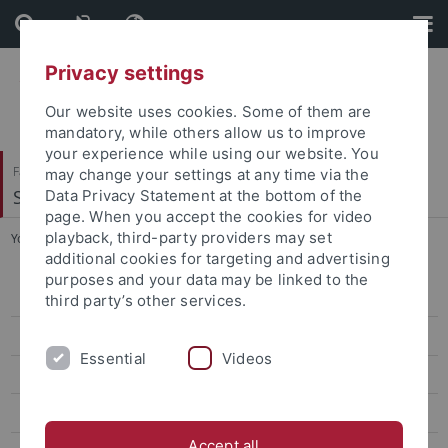
Skip
Skip
to
to
content
footer
Privacy settings
Our website uses cookies. Some of them are
mandatory, while others allow us to improve
your experience while using our website. You
Faculty of Protestant Theology
may change your settings at any time via the
Systematische Theologie II
Data Privacy Statement at the bottom of the
page. When you accept the cookies for video
playback, third-party providers may set
You are here:
Home
...
2013: Gemeinschaft (Fortbildung)
additional cookies for targeting and advertising
purposes and your data may be linked to the
Theol. Fortbildungen
third party’s other services.
2023: Vertrauen -- Modus menschlichen Zusammenlebens
Essential
Videos
2022: Vulnerabilität. Dimension menschlichen Lebens
2021: Hoffnung und Kritik
Accept all