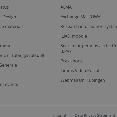
tatus
ALMA
e Design
Exchange Mail (OWA)
ce materials
Research information system
ILIAS, moodle
a menu
Search for persons at the Un
(EPV)
r Uni Tübingen aktuell
Praxisportal
Generale
Timms Video Portal
Webmail Uni Tübingen
of events
Imprint
Data Privacy Statement