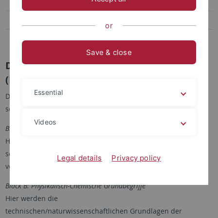
Einführung in Linux
Telemedizin
or
Medizinische Terminologie
Save & close
Digitale Fotografie für das Web
(MEINF4330)
Essential
Das Modul
Digitale Fotografie für das Web
gliedert sich in
sechs Blöcke
Videos
Block A: Geschichtliches
Hier werden wir uns mit mit den eigentlichen Grundbegriffen
sowie der Geschichte von analoger und digitaler Fotografie
Legal details
Privacy policy
vertraut machen - von 1828 bis 202
4
.
Block B: Physikalisch-Chemische Grundbegriffe
Hier werden die
technischen/naturwissenschaftlichen Grundlagen der