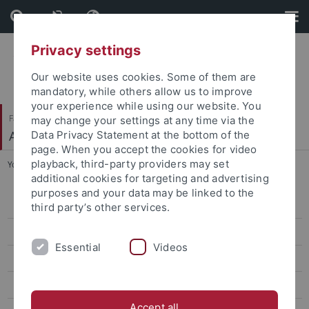
Skip
Skip
to
to
content
footer
Privacy settings
Our website uses cookies. Some of them are
mandatory, while others allow us to improve
your experience while using our website. You
Faculty of Science
may change your settings at any time via the
Arbeitsbereich Informationsdienste
Data Privacy Statement at the bottom of the
page. When you accept the cookies for video
playback, third-party providers may set
You are here:
Home
...
Digitale Fotografie für das Web
additional cookies for targeting and advertising
purposes and your data may be linked to the
Grundlagen der Web-Entwicklung
third party’s other services.
Digitale Fotografie für das Web
Essential
Videos
JavaScript: Dynamische Websites
Einführung in die Digital Humanities
Accept all