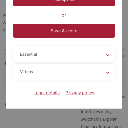
Vorträge im Wintersemester 2014/15
or
Montags, 13:00 Uhr c.t.
Auf der Morgenstelle 10 (Gebäude C)
Raum C9 A03
Save & close
Datum
Name
Vortragstitel
Essential
13.10.
Dr. Anne-Laure Baudrion
"Molecular Plasmonics
(Fleischer)
(Université de
or how to control
Technologie Troyes)
plasmons with
Videos
molecules (and vice
versa)"
Abstract
Legal details
Privacy policy
20.10.
Gary Davies (University
"Assembling Ellipsoidal
(Oettel)
College London)
Particles at Fluid
Interfaces using
Switchable Dipolar
Capillary Interactions"