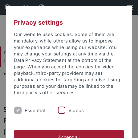
Skip
Skip
to
to
content
footer
Privacy settings
Our website uses cookies. Some of them are
mandatory, while others allow us to improve
your experience while using our website. You
Faculty of Science
may change your settings at any time via the
Institut für Angewandte Physik
Data Privacy Statement at the bottom of the
page. When you accept the cookies for video
playback, third-party providers may set
You are here:
Home
...
Archiv
additional cookies for targeting and advertising
purposes and your data may be linked to the
Archiv
third party’s other services.
Seminar über BioNano-
Essential
Videos
Physik/Medizinische Physik
(Institutsseminar)
Accept all